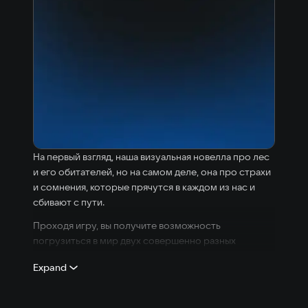
На первый взгляд, наша визуальная новелла про лес
и его обитателей, но на самом деле, она про страхи
и сомнения, которые прячутся в каждом из нас и
сбивают с пути.
Проходя игру, вы получите возможность
погрузиться в мир двух совершенно разных
героинь – Евы и Лины, узнать их самые сокровенные
Expand
тревоги и поближе познакомиться со своими
собственными.