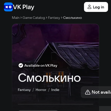
Log in
Main
Game Catalog
Fantasy
Смолькино
Available on VK Play
Смолькино
Fantasy
Horror
Indie
Not avail