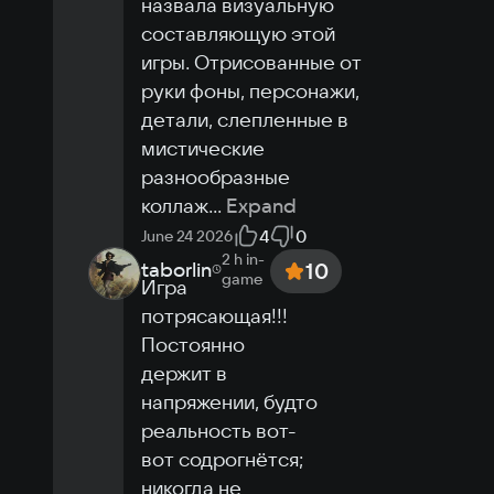
назвала визуальную 
составляющую этой 
игры. Отрисованные от 
руки фоны, персонажи, 
детали, слепленные в 
мистические 
разнообразные 
коллаж
...
Expand
4
0
June 24 2026
2 h
in-
taborlin
10
game
Игра 
потрясающая!!! 
Постоянно 
держит в 
напряжении, будто 
реальность вот-
вот содрогнётся; 
никогда не 