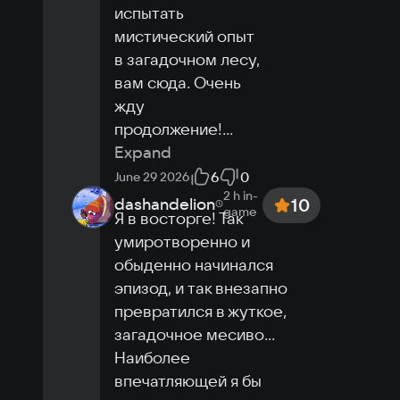
испытать 
мистический опыт 
в загадочном лесу, 
вам сюда. Очень 
жду 
продолжение!
...
Expand
6
0
June 29 2026
2 h
in-
dashandelion
10
game
Я в восторге! Так 
умиротворенно и 
обыденно начинался 
эпизод, и так внезапно 
превратился в жуткое, 
загадочное месиво... 
Наиболее 
впечатляющей я бы 