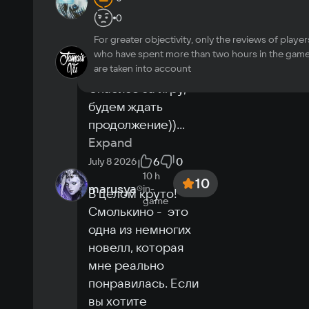
10
1231231231
0
July 15
0
1
For greater objectivity, only the reviews of player
2026
2 h
in-
who have spent more than two hours in the gam
JamaisVu
10
game
are taken into account
Отличное начало)) 
Спасибо за игру, 
будем ждать 
продолжение))
...
Expand
6
0
July 8 2026
10 h
10
marusya
in-
В целом круто! 
game
Смолькино -  это 
одна из немногих 
новелл, которая 
мне реально 
понравилась. Если 
вы хотите 