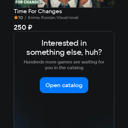
Time For Changes
Zav
10
/
8,
Anime, Russian, Visual novel
250 ₽
35
Interested in
something else, huh?
Hundreds more games are waiting for
you in the catalog
Open catalog