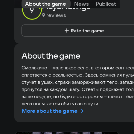
About the game
News
Publications
Player ratings
9
9 reviews
Rate the game
About the game
Смолькино – маленькое село, в котором сон тес
сплетается с реальностью. Здесь сомнения пул
стучат в ушах, страхи замораживают тело, загад
прячутся на каждом шагу. Ответы подскажет тол
ваше сердце, но будьте осторожны – шëпот тëм
леса попытается сбить вас с пути...
More about the game