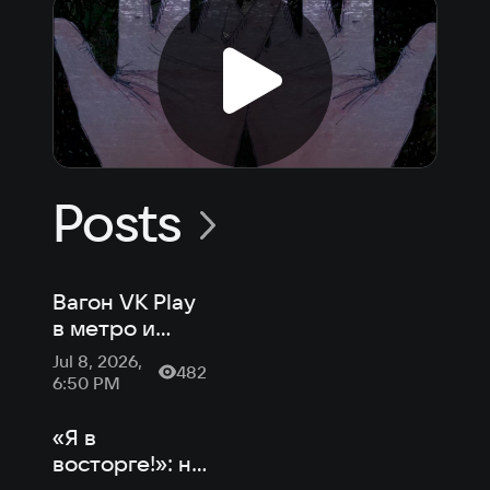
Posts
Вагон VK Play
в метро и
«Нейробаюн»:
Jul 8, 2026,
482
новости
6:50 PM
российской
индустрии от
«Я в
VK Play
восторге!»: на
VK Play вышла