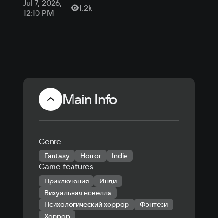
Jul 7, 2026,
1.2k
новелла
12:10 PM
«Смолькино»
про
российскую
деревню
Main Info
Genre
Fantasy
Horror
Indie
Game features
Приключения
Инди
Визуальная новелла
Психологический хоррор
Фэнтези
Хоррор