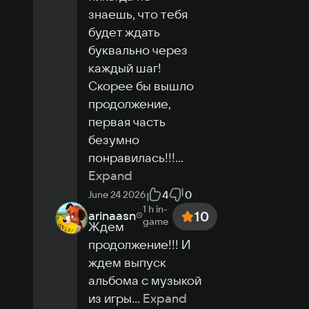
знаешь, что тебя 
будет ждать 
буквально через 
каждый шаг!

Скорее бы вышло 
продолжение, 
первая часть 
безумно 
понравилась!!!
...
Expand
4
0
June 24 2026
1 h
in-
arinaasn
10
game
Ждем 
продолжение!!! И 
ждем выпуск 
альбома с музыкой 
из игры
...
Expand