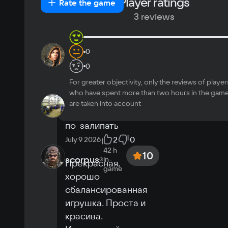
Player ratings
New
Positive
Neutral
Negative
Rate the game
Japanese
Turkish
helpful
3 reviews
6 h
in-
0
ernstulya
10
game
залипательно и 
0
красиво
For greater objectivity, only the reviews of player
3
0
June 23 2026
who have spent more than two hours in the gam
7 h
in-
VAD
10
are taken into account
game
игра отличная 
по  залипать
2
0
July 9 2026
42 h
10
scorpus
in-
Прекрасная, 
game
хорошо 
сбалансированная 
игрушка. Проста и 
красива.
