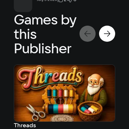
Games by
this
Publisher
Threads
Per