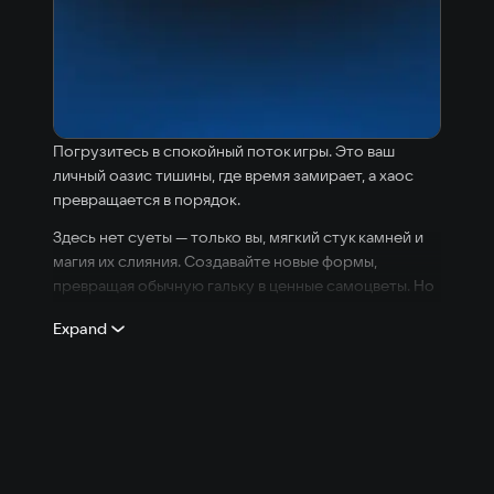
Погрузитесь в спокойный поток игры. Это ваш
личный оазис тишины, где время замирает, а хаос
превращается в порядок.
Здесь нет суеты — только вы, мягкий стук камней и
магия их слияния. Создавайте новые формы,
превращая обычную гальку в ценные самоцветы. Но
следите за местом: наберите как можно больше
Expand
очков, пока поле не заполнилось!
🧘 Медитация в каждом движении: Никакого
давления и таймеров. Только чистый релакс и ваш
новый рекорд.
🏆 Соревновательный азарт: Проверьте свою
внимательность и постарайтесь набрать максимум