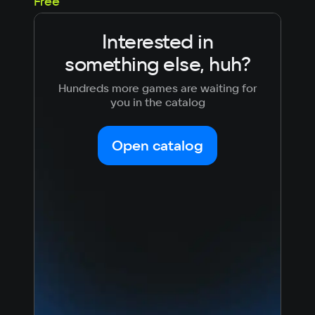
25
Free
Interested in
something else, huh?
Hundreds more games are waiting for
you in the catalog
Open catalog