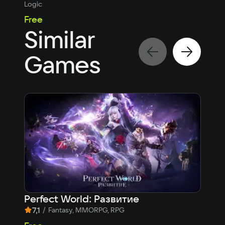
Logic
Logic
Free
Fre
Similar
Games
Perfect World: Развитие
Tim
7,1
/
10
Fantasy, MMORPG, RPG