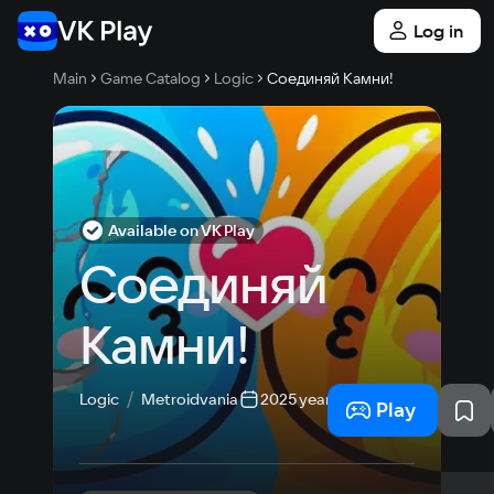
Log in
Main
Game Catalog
Logic
Соединяй Камни!
Available on VK Play
Соединяй 
Камни!
Logic
Metroidvania
2025 year
Play