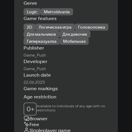
Genre
Logic
Metroidvania
Game features
2D
Логическая игра
Головоломка
Для мальчиков
Для девочек
Гиперказуалка
Мобильная
Publisher
Game_Push
Developer
Game_Push
Launch date
22.06.2025
Game markings
Age restriction
Available to individuals of any age with no 
0
+
restrictions
Browser
Free
Singleplayer game