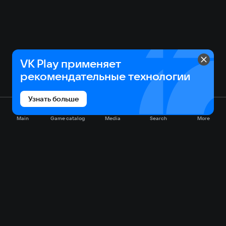
VK Play применяет
рекомендательные технологии
Узнать больше
Main
Game catalog
Media
Search
More
Game catalog
Available on VK Play
Free
Sale