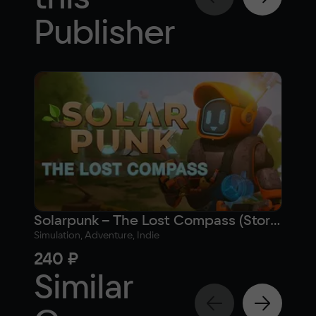
Publisher
Solarpunk – The Lost Compass (Story Novel)
Sol
Simulation, Adventure, Indie
Simul
240 ₽
96
Similar