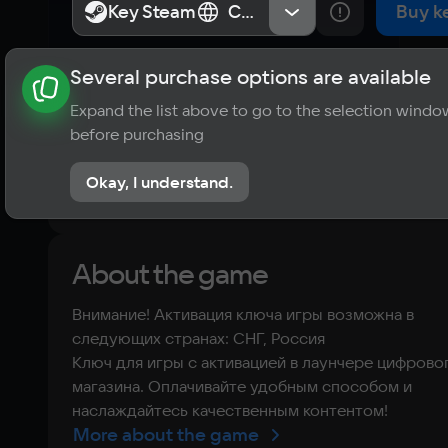
Key Steam
Key Steam
СНГ, Россия
СНГ, Россия
Buy k
Several purchase options are available
About the game
News
Requirements
Player ratings
Expand the list above to go to the selection windo
?
before purchasing
No reviews
Okay, I understand.
Rate the game
About the game
Внимание! Активация ключа игры возможна в
следующих странах: СНГ, Россия
Ключ для игры с активацией в лаунчере цифрово
магазина. Оплачивайте удобным способом и
наслаждайтесь качественным контентом!
More about the game