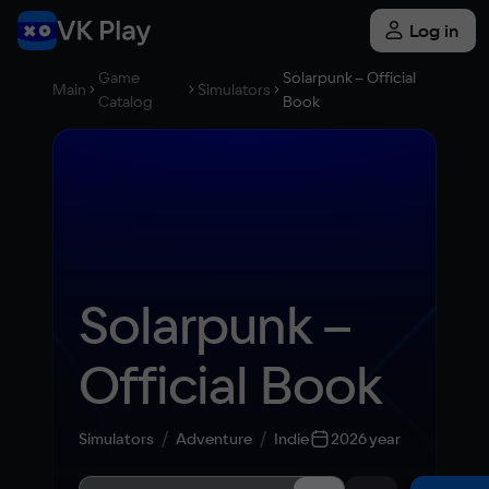
Log in
Game
Solarpunk – Official
Main
Simulators
Catalog
Book
Solarpunk – 
Official Book
Simulators
Adventure
Indie
2026 year