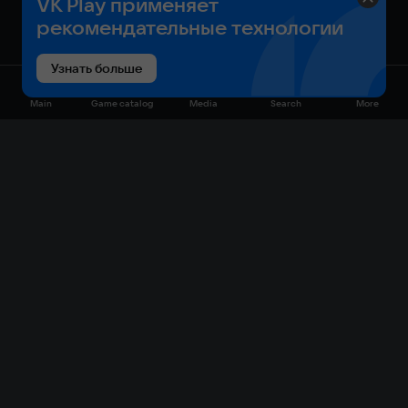
VK Play применяет
рекомендательные технологии
Узнать больше
Main
Game catalog
Media
Search
More
Game catalog
Available on VK Play
Free
Sale
My games
Cloud gaming
Main
Plans
Download