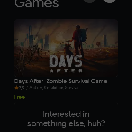
Games
Days After: Zombie Survival Game
The
7,9
/
9,
Action, Simulation, Survival
29
Free
Interested in
something else, huh?