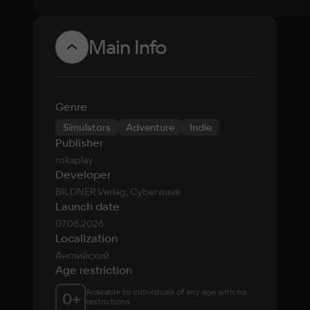
Main Info
Genre
Simulators
Adventure
Indie
Publisher
rokaplay
Developer
BILDNER Verlag, Cyberwave
Launch date
07.06.2026
Localization
Английский
Age restriction
Available to individuals of any age with no 
0
+
restrictions