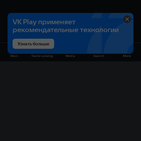
VK Play применяет
рекомендательные технологии
Узнать больше
Main
Game catalog
Media
Search
More
Game catalog
Available on VK Play
Free
Sale
My games
Cloud gaming