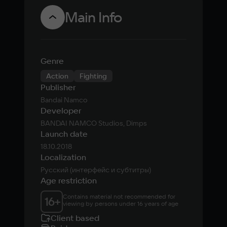
миллиона
героя
Main Info
копий
файтинга
Genre
Action
Fighting
Publisher
Bandai Namco
Developer
BANDAI NAMCO Studios, Dimps
Launch date
18.10.2018
Localization
Русский (интерфейс и субтитры)
Age restriction
Contains material not recommended for 
16
+
viewing by persons under 16 years of age
Client based