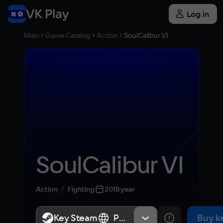
Log in
Main
Game Catalog
Action
SoulCalibur VI
SoulCalibur VI
Action
Fighting
2018 year
Key Steam
Key Steam
Россия
Россия
Buy k