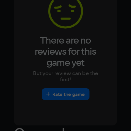
Japanese
Turkish
Video card
NVIDIA GeForce GTX 1050
Space
There are no
20 ГБ
reviews for this
Other
game yet
DirectX(R): 11, Звуковая карта: Совместимая 
с DirectX
But your review can be the
first!
Rate the game