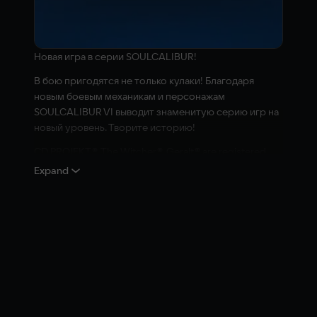
Новая игра в серии SOULCALIBUR!
В бою пригодятся не только кулаки! Благодаря
новым боевым механикам и персонажам
SOULCALIBUR VI выводит знаменитую серию игр на
новый уровень. Творите историю!
CD PROJEKT®, The Witcher®, Geralt® are registered
trademarks of CD PROJEKT Capital Group.
Expand
The Witcher game © CD PROJEKT S.A. Developed by
CD PROJEKT S.A. All rights reserved.
SOULCALIBUR™VI&©2018 BANDAI NAMCO
Entertainment Inc.