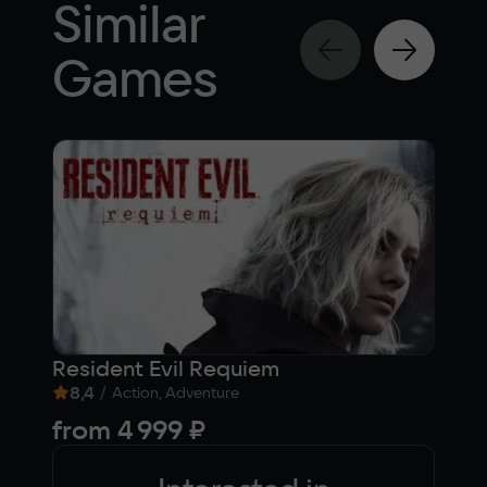
Similar
Games
Resident Evil Requiem
Arm
8,4
/
6,
Action, Adventure
from
4 999 ₽
Fre