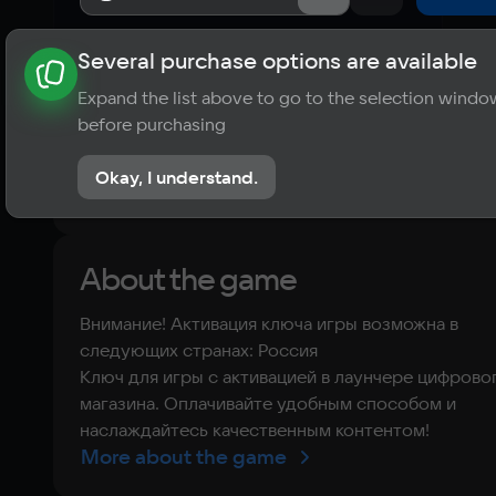
Several purchase options are available
About the game
News
Publications
Player ratings
Expand the list above to go to the selection windo
?
before purchasing
No reviews
Okay, I understand.
Rate the game
About the game
Внимание! Активация ключа игры возможна в
следующих странах: Россия
Ключ для игры с активацией в лаунчере цифрово
магазина. Оплачивайте удобным способом и
наслаждайтесь качественным контентом!
More about the game