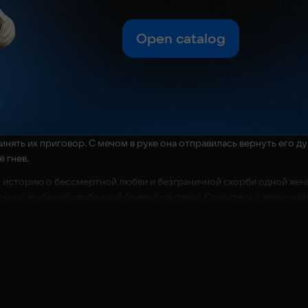
Open catalog
ринять их приговор. С мечом в руке она отправилась вернуть его 
ё гнев.
sh историю о бессмертной любви и безграничной скорби одной же
мощью глубокой свободной боевой системы. Сразитесь с кельтским
, в фэнтезийном мире, вдохновлённом кельтскими мифами и леге
ками, магическими способностями и ультимативными приёмами, пр
овых противников до элиты и сложных боссов с козырями в рукаве