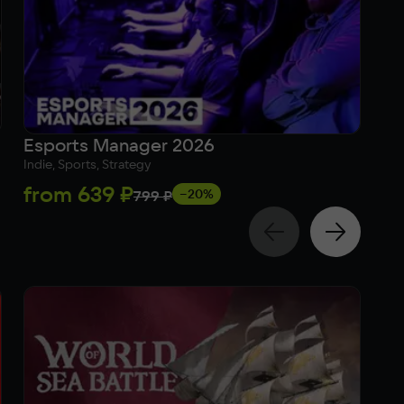
Esports Manager 2026
Gr
Indie, Sports, Strategy
Sim
from
639 ₽
5
−20%
799 ₽