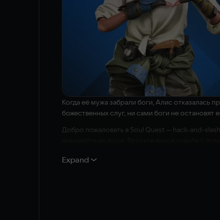
Когда её мужа забрали боги, Алис отказалась п
божественных слуг, ни сами боги не остановят е
Добро пожаловать в Soul Quest — hack-and-sla
вырывайте их души. Бросьте вызов судьбе с по
Особенности игры
Expand
Эпическая история любви, побеждающей смерть
Глубокая боевая система с разнообразными ата
Морриган, богиней смерти!
Непрерывный экшен против орд врагов — от ряд