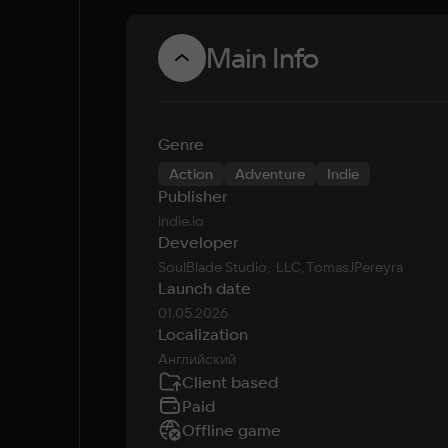
Main Info
Genre
Action
Adventure
Indie
Publisher
indie.io
Developer
SoulBlade Studio,  LLC, TomasJPereyra
Launch date
01.05.2026
Localization
Английский
Client based
Paid
Offline game