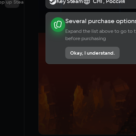
Key Steam
Key Steam
СНГ, Россия
СНГ, Россия
op up Steam
Several purchase options
About the game
News
Requi
Expand the list above to go to
before purchasing
Okay, I understand.