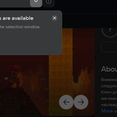
 are available
rements
Reviews
 the selection window
?
Abou
Внимани
следующ
Ключ дл
магазин
наслажд
More a