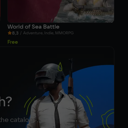
World of Sea Battle
Б
8,3
/
7
Adventure, Indie, MMORPG
1 
Free
h?
the catalog