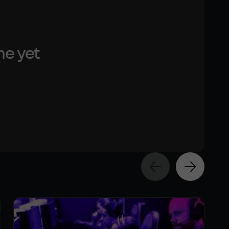
me yet