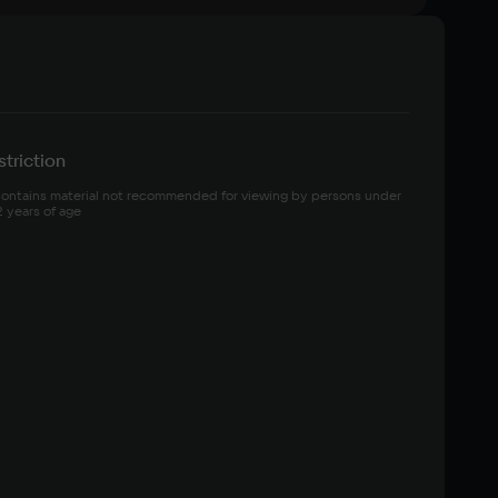
triction
ontains material not recommended for viewing by persons under 
2 years of age