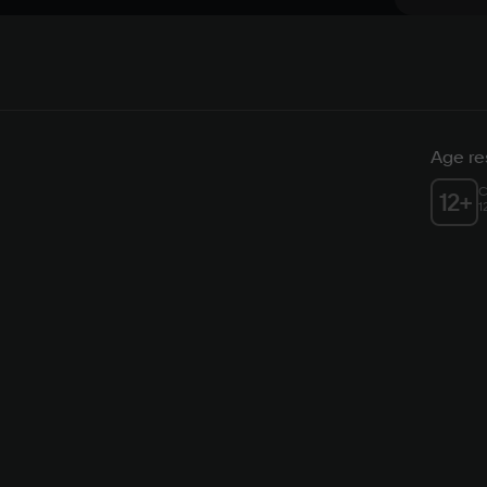
Age res
C
12
+
1