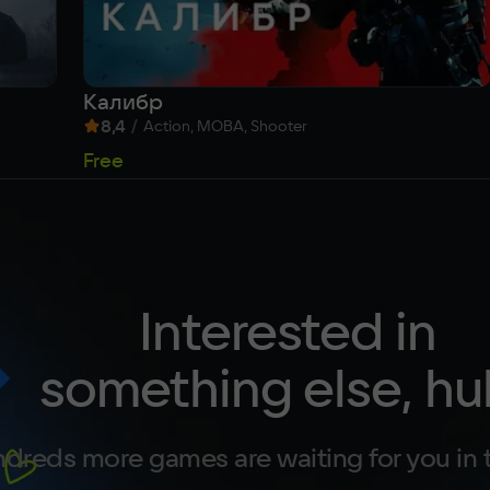
Калибр
8,4
/
Action, MOBA, Shooter
Free
Interested in
something else, hu
dreds more games are waiting for you in 