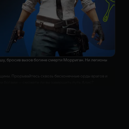
душу, бросив вызов богине смерти Морриган. Ни легионы
нщины. Прорывайтесь сквозь бесконечные орды врагов и
и богами — сможете ли вы завершить путь Алис?
ндами о короле Артуре.
остая в освоении и богатая возможностями в битве с
.