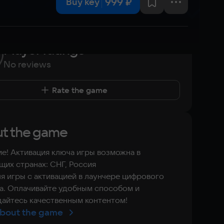
999 ₽
Buy key
Player ratings
No reviews
Rate the game
t the game
е! Активация ключа игры возможна в
их странах: СНГ, Россия
я игры с активацией в лаунчере цифрового
а. Оплачивайте удобным способом и
айтесь качественным контентом!
bout the game