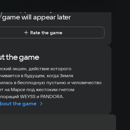
The opportunity to rate the
game will appear later
Rate the game
t the game
ский экшен, действие которого
чивается в будущем, когда Земля
илась в бесплодную пустыню и человечество
т на Марсе под жестоким гнетом
рпораций WEYSS и PANDORA.
bout the game