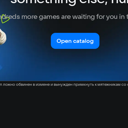
Turkish
dreds more games are waiting for you in 
Open catalog
ыл ложно обвинен в измене и вынужден примкнуть к мятежникам со 