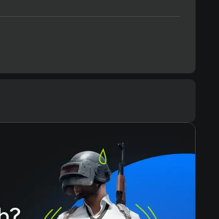
Text
Voiceover
h?