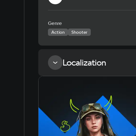
Genre
Action
Shooter
Localization
Language
Russian
English
Simplified Chinese
Arabic
Korean