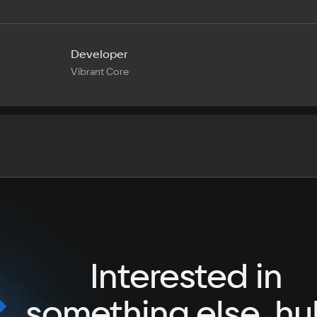
Developer
Vibrant Core
Text
Voiceover
Language
Spanish
French
Interested in
German
Italian
something else, hu
Portuguese