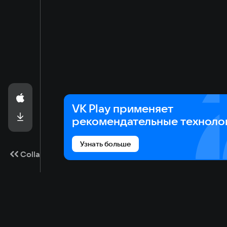
VK Play применяет
рекомендательные техноло
Узнать больше
Collapse