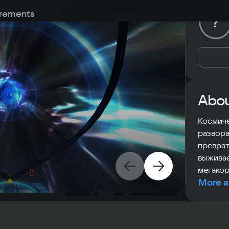
rements
?
Abou
Космиче
развора
преврат
выживае
мегако
More a