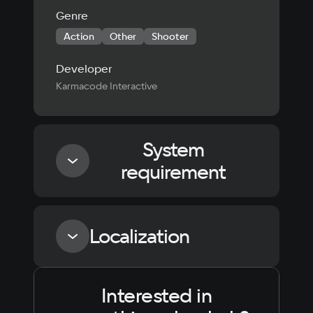
Genre
Action
Other
Shooter
Developer
Karmacode Interactive
System
requirement
Minimum
Localization
Processor
64-битный процессор
Interested in
Language
Text
Voiceover
Language
Memory