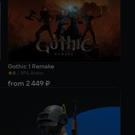
Gothic 1 Remake
Ar
8
/
6
RPG, Action
from
2 449 ₽
Fr