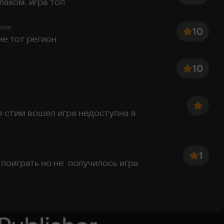
лаком. игра топ
Oth
c DirectX
DirectX
ame
10
не тот регион
10
з стим вошел игра недоступна в 
1
 поиграть но не  получилось игра 