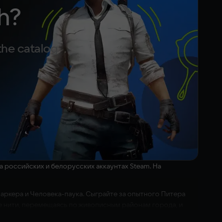
h?
the catalog
а российских и белорусских аккаунтах Steam. На
ркера и Человека-паука. Сыграйте за опытного Питера
е нити, перемещаясь по живописным районам города, и