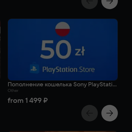
Пополнение кошелька Sony PlayStation на 50 zl (Польша)
Other
Act
from
1 499 ₽
f