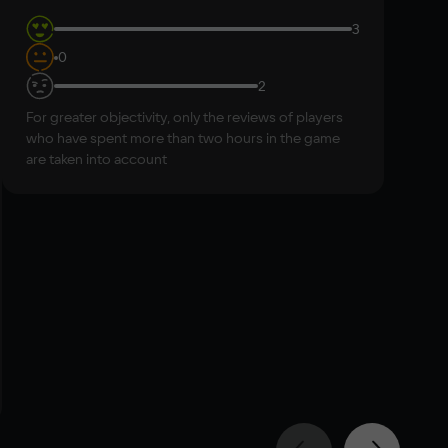
er
3
(R): 12, Звуковая карта: совместимая c DirectX
0
2
For greater objectivity, only the reviews of players
who have spent more than two hours in the game
are taken into account