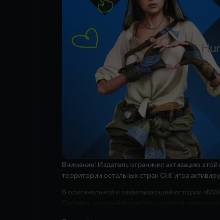
Hun
Внимание! Издатель ограничил активацию этой и
территории остальных стран СНГ игра активир
В оригинальной и захватывающей истории «MAR
Паркера, который борется с крупной преступн
побеждайте злодеев в эпических схватках.