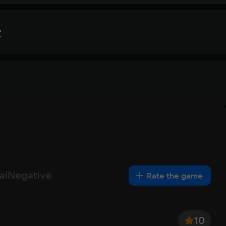
t
Rec
OS
Window
Text
Voiceover
Language
Pro
Spanish
Intel Co
French
Me
German
al
Negative
16 Гб
Rate the game
Italian
Vid
Portuguese
Nvidia 
Turkish
Sp
10
75 ГБ