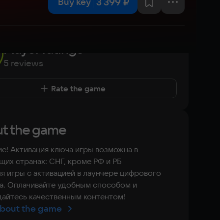
3 399 ₽
Buy key
Player ratings
5 reviews
Rate the game
t the game
е! Активация ключа игры возможна в
их странах: СНГ, кроме РФ и РБ
я игры с активацией в лаунчере цифрового
а. Оплачивайте удобным способом и
айтесь качественным контентом!
bout the game