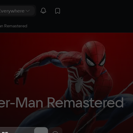
an Remastered
der-Man Remastered