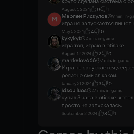
круто сделана система с об
Other
0
1
August 5 2024
DirectX(R): 12, Звуковая карта: совместимая 
Марлен Рискулов
9 min.
in-g
To run in the cloud
игра не запускается пишет 
4
0
May 5 2024
kykykyt
2 min.
in-game
Hi-speed internet
игра топ, играю в облаке
Purchased game
2
0
No need to download
August 12 2024
marrkelov666
7 min.
in-game
Ultra settings
Игра не запускается ,чеере
Play in the cloud
регионе смысл какой.
3
0
January 31 2024
idsoulluos
27 min.
in-game
купил 3 часа в облаке, хотел
просто не запускалась.
3
1
September 2 2024