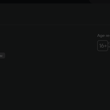
Age res
C
16
+
1
ры