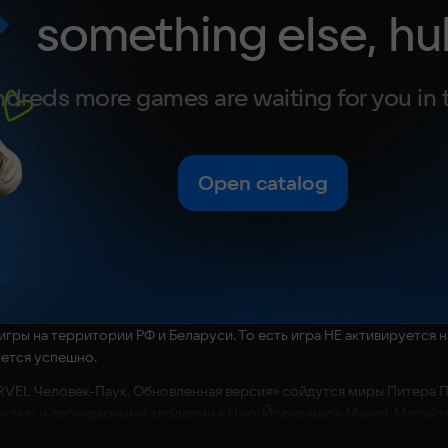
something else, hu
dreds more games are waiting for you in 
Open catalog
гры на территории РФ и Беларуси. То есть игра НЕ активируется н
уется успешно.
VEL Человек-Паук. Обновленная версия» сойдутся миры Питера Па
остью и легендарными злодеями в Нью-Йорке мира Marvel. Метайт