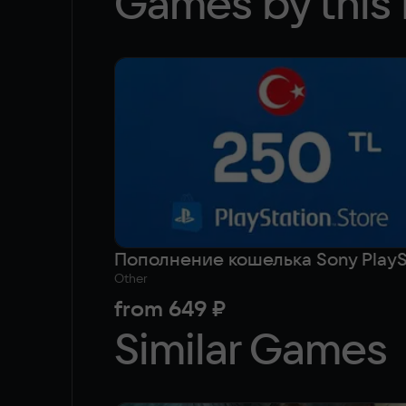
Games by this 
Other
from
649 ₽
Similar Games