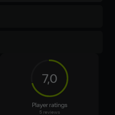
ommended
s 10
Text
Voiceover
cessor
7,0
re i5-4670K
mory
eo card
GTX 1060 (6GB) or AMD Radeon RX 580 (8GB)
Player ratings
ace
5 reviews