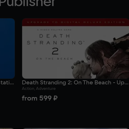
Publisher
Пополнение кошелька Sony PlayStation на 250 лир (Турция)
Death Stranding 2: On The Beach - Upgrade to Digital Deluxe Edition (Версия для СНГ [ Кроме РФ и РБ ])
Action, Adventure
from
599 ₽