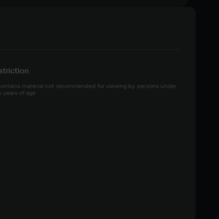
triction
ontains material not recommended for viewing by persons under 
6 years of age