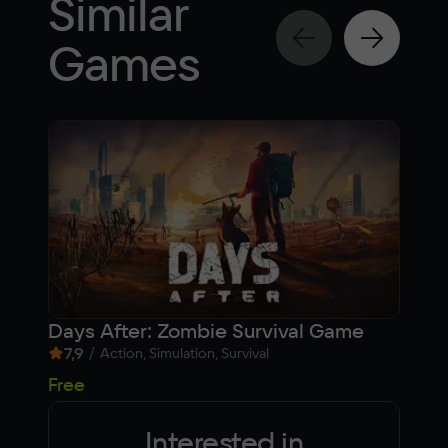
Similar
Games
Days After: Zombie Survival Game
Res
7,9
/
8,
Action, Simulation, Survival
fr
Free
Interested in