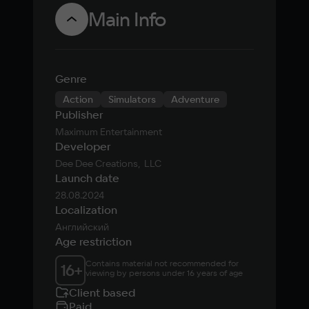
экшена про
Main Info
белку с
пистолетом
Genre
Action
Simulators
Adventure
Publisher
Maximum Entertainment
Developer
Dee Dee Creations,  LLC
Launch date
28.08.2024
Localization
Английский
Age restriction
Contains material not recommended for 
16
+
viewing by persons under 16 years of age
Client based
Paid