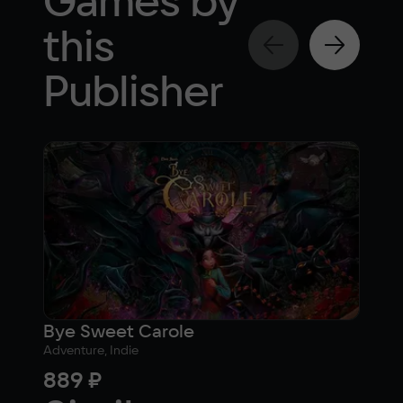
Games by
this
Publisher
Bye Sweet Carole
Ove
Adventure, Indie
Simul
889 ₽
88