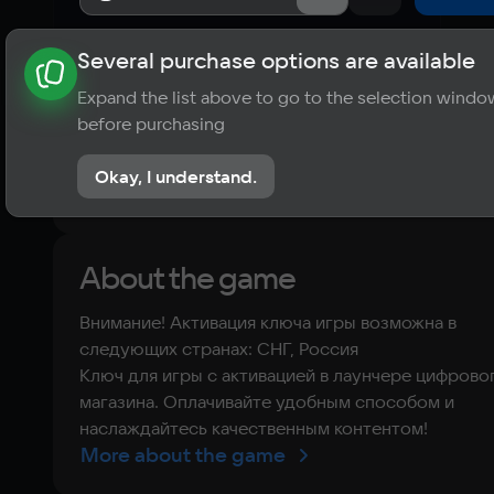
Several purchase options are available
About the game
News
Publications
Player ratings
Expand the list above to go to the selection windo
?
before purchasing
No reviews
Okay, I understand.
Rate the game
About the game
Внимание! Активация ключа игры возможна в
следующих странах: СНГ, Россия
Ключ для игры с активацией в лаунчере цифрово
магазина. Оплачивайте удобным способом и
наслаждайтесь качественным контентом!
More about the game