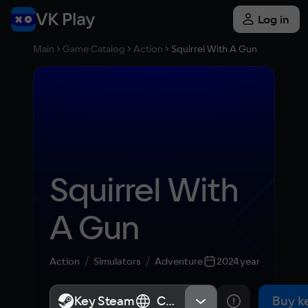
Log in
Main
Game Catalog
Action
Squirrel With A Gun
Squirrel With 
A Gun
Action
Simulators
Adventure
2024 year
Key Steam
Key Steam
СНГ, Россия
СНГ, Россия
Buy k