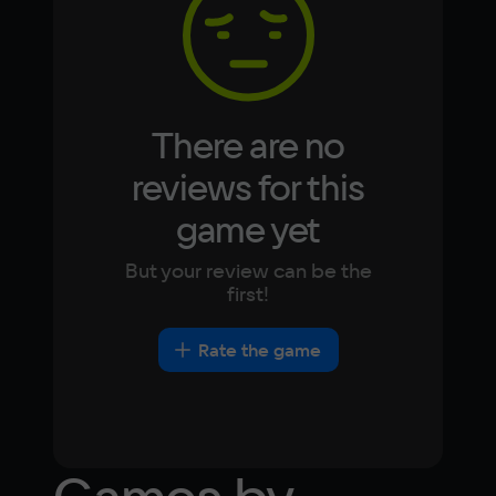
Japanese
Turkish
Video card
GeForce GTX 1080
Space
10 ГБ
There are no
Other
reviews for this
DirectX(R): 11, Звуковая карта: совместимая 
game yet
c DirectX
But your review can be the
first!
Rate the game