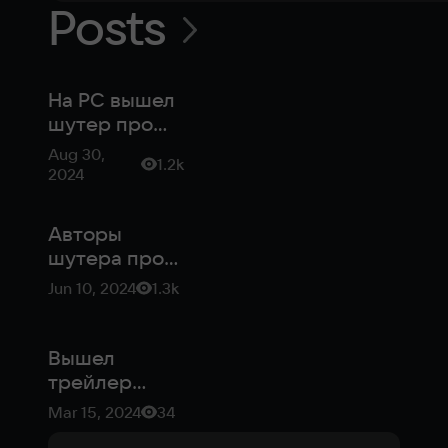
Posts
На PC вышел
шутер про
белку с
Aug 30,
1.2k
огнестрелом
2024
— Squirrel
with a Gun
Авторы
шутера про
вооруженную
Jun 10, 2024
1.3k
белку
назвали дату
выхода
Вышел
трейлер
Squirrel with a
Mar 15, 2024
34
Gun —