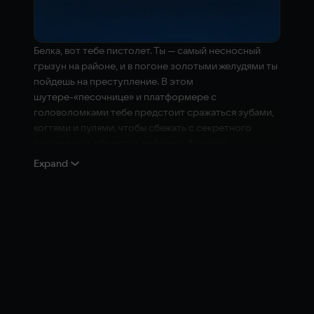
Белка, вот тебе пистолет. Ты — самый несносный
грызун на районе, и в погоне золотыми желудями ты
пойдешь на преступление. В этом
шутере-«песочнице» и платформере с
головоломками тебе предстоит сражаться зубами,
когтями и пулями, чтобы сбежать с секретного
подземного объекта и победить Агентов.
Expand
Сражайся зубами, когтями и пулями
Узнай, на что способна шальная белка с пистолетом
в лапах (достаточно и самих лап) и что эта пушистая
злодейка готова сделать ради желудей. Тебе
предстоит сбежать с секретного подземного
объекта и победить Агентов. Обновляй свое
вооружение и ищи другие секретные бункеры,
чтобы победить элитных боссов. Можешь даже
взорвать танк. Меняй оружие и пробуй свои силы в
сражениях с врагами – доступно 12 типов.