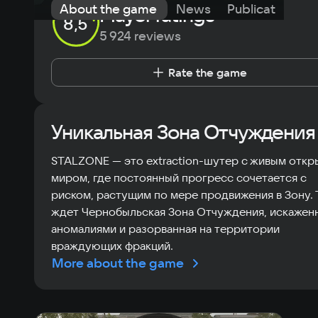
About the game
News
Publications
Player ratings
8,5
5 924 reviews
Rate the game
Уникальная Зона Отчуждения
STALZONE — это extraction-шутер с живым отк
миром, где постоянный прогресс сочетается с
риском, растущим по мере продвижения в Зону. 
ждет Чернобыльская Зона Отчуждения, искажен
аномалиями и разорванная на территории
враждующих фракций.
More about the game