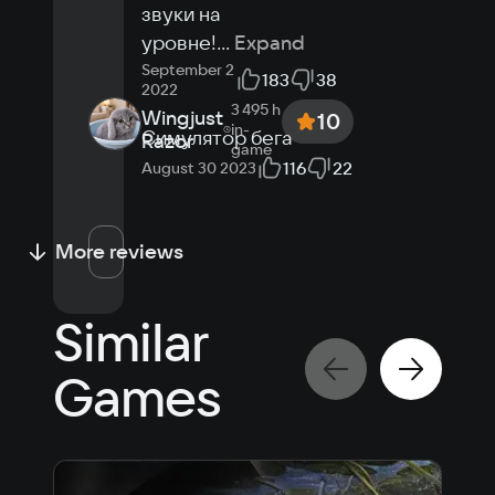
звуки на 
уровне!
...
Expand
September 2
183
38
2022
3 495 h
Wingjust
10
in-
Симулятор бега
Razor
game
116
22
August 30 2023
More reviews
Similar
Games