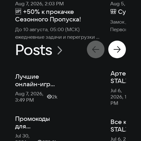
Aug 7, 2026, 2:03 PM
Aug 5, 2026,
🆙 +50% к прокачке
🎒 Сумка 
Сезонного Пропуска!
Замок дал тр
До 10 августа, 05:00 (МСК) 
Первопроход
ежедневные задачи и перегрузки 
счастливчики
Posts
приносят на 50% больше сезонных 
открывать...
очков.
Артефакт
Лучшие
STALZON
онлайн-игры
поиск,
Jul 6,
в 2026 году
Aug 7, 2026,
сборки,
2k
2026, 1:24
3:49 PM
калькулят
PM
контейне
Промокоды
Все квест
для
STALZON
STALZONE
Jul 30,
бандиты 
Jul 6, 2026,