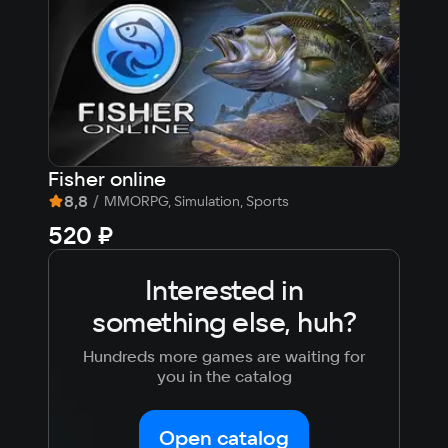
Fisher online
Pat
8,8
/
6,
MMORPG, Simulation, Sports
520 ₽
Fre
Interested in
something else, huh?
Hundreds more games are waiting for
you in the catalog
Open catalog