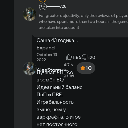
Recommended
728
6 h
in-
M1RUSSIA
10
For greater objectivity, only the reviews of player
game
Отличная замена 
OS
who have spent more than two hours in the gam
STALKER, только 
Windows 10, Windows 11
are taken into account
кубики хппхпх)) Дядя 
Processor
Саша 43 годика
...
Intel Core i5-7400 / AMD Ryzen 5 1600
Memory
Expand
8 ГБ
October 13
1186
120
Video card
2022
417 h
NVIDIA GeForce GTX 1060 / AMD Radeon 
10
AlesStorm
in-
Лучшая РПГ со 
RX 580 / Intel Arc A580
game
Space
времён EQ. 
43 GB
Идеальный баланс 
Other
ПвП и ПВЕ. 
OpenGL: Версия 3.3 и выше
Играбельность 
To run in the cloud
выше, чем у 
варкрафта. В игре 
Hi-speed internet
нет постоянного 
Purchased game