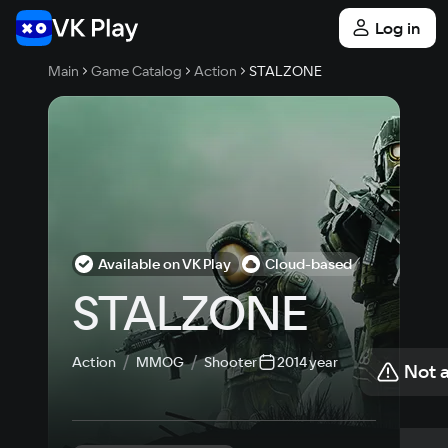
Log in
Main
Game Catalog
Action
STALZONE
Available on VK Play
Cloud-based
STALZONE
Action
MMOG
Shooter
2014 year
Not a