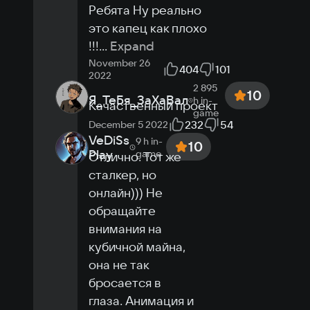
Ребята Ну реально 
это капец как плохо 
!!!
...
Expand
November 26
404
101
2022
2 895
10
Я_ТеБя_ЗаХаВал
h
in-
Качаственный проект
game
232
54
December 5 2022
VeDiSs
9 h
in-
10
Play
game
Отлично. Тот же 
сталкер, но 
онлайн))) Не 
обращайте 
внимания на 
кубичной майна, 
она не так 
бросается в 
глаза. Анимация и 