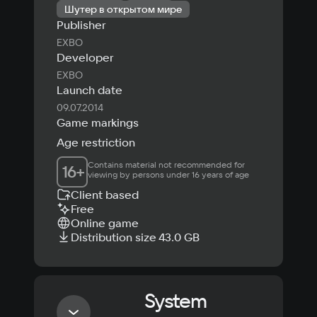
Шутер в открытом мире
Publisher
EXBO
Developer
EXBO
Launch date
09.07.2014
Game markings
Age restriction
Contains material not recommended for 
16
+
viewing by persons under 16 years of age
Client based
Free
Online game
Distribution size 43.0 GB
System