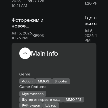
(«Сталзон»)
2026,
273.2k
сталкеры
1:20 PM
на август
10:21 AM
2026 года
Где найти
Фоторежим и
все оруж
новое
STALZON
Jul 6,
событие: для
Jul 15, 2026,
903
2026, 1:20
STALZONE
10:26 PM
PM
вышел
масштабный
Main Info
патч
Genre
Action
MMOG
Shooter
Game features
Мультиплеер
Шутер от первого лица
MMO FPS
PVP-экшен
Шутер