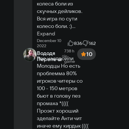
колеса боли из 
No need to download
Ultra settings
скучных дейликов. 
Вся игра по сути 
Play in the cloud
колесо боли. :)
...
Expand
December 10
836
162
2022
738 h
Вододя
10
in-
Все настроили 
Перепеча
game
Молодцы Но есть 
проблемма 80% 
игроков читеры со 
100 - 150 метров 
бьют в голову пез 
промаха *((((

Проэкт хороший 
зделайте Анти чит 
иначе ему кирдык (((( 