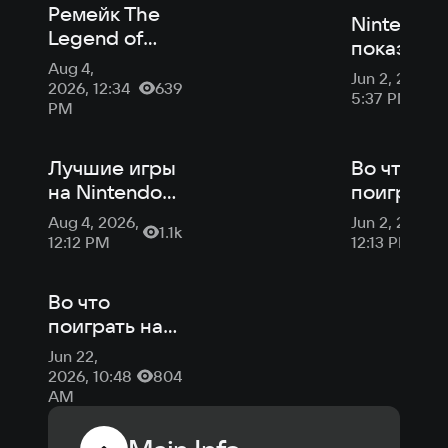
Ремейк The
Nintendo
Legend of
показала 
Zelda:
Aug 4,
минут
Jun 2, 2026,
Ocarina of
2026, 12:34
639
геймплея
5:37 PM
Time
PM
ремейка S
переведут на
Fox
русский язык
Лучшие игры
Во что
на Nintendo
поиграть 
Switch 2 в
июне 202
Aug 4, 2026,
Jun 2, 2026,
1.1k
2026 году
ремейк
12:12 PM
12:13 PM
«Готики» 
«Ил-2:
Во что
Корея»
поиграть на
этой неделе:
Jun 22,
«Ил-2:
2026, 10:48
804
Корея» и
AM
шутер в духе
Titanfall