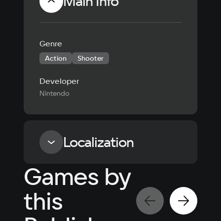
Main Info
Genre
Action
Shooter
Developer
Nintendo
Localization
Games by
Language
Text
Voiceover
Language
this
Russian
Spanish
English
French
Simplified