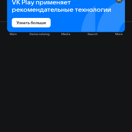
VK Play применяет
рекомендательные технологии
Узнать больше
Main
Game catalog
Media
Search
More
Game catalog
Available on VK Play
Free
Sale
My games
Cloud gaming
Main
Plans