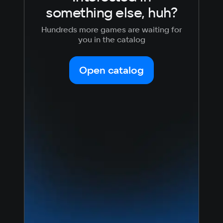
something else, huh?
Russian
Spanish
Memory
8 GB ОЗУ
English
French
Hundreds more games are waiting for
Simplified
German
you in the catalog
Chinese
Video card
Arabic
Italian
Nvidia GTX 1660
Korean
Portugues
Open catalog
Japanese
Turkish