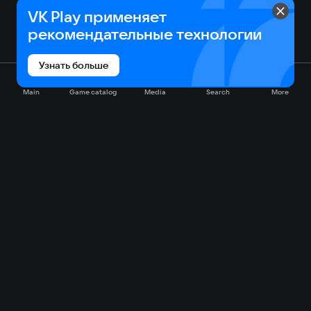
VK Play применяет
рекомендательные технологии
Узнать больше
Main
Game catalog
Media
Search
More
Game catalog
Available on VK Play
Free
Sale
My games
Cloud gaming
Main
Plans