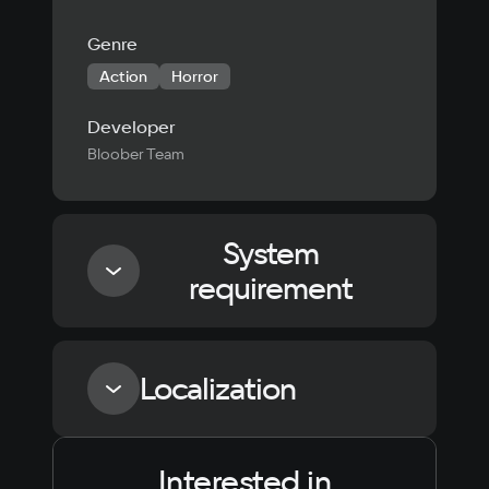
Genre
Action
Horror
Developer
Bloober Team
System
requirement
Minimum
Localization
Processor
AMD Ryzen 2700
Interested in
Language
Text
Voiceover
Language