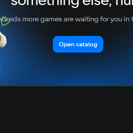
Turkish
dreds more games are waiting for you in 
Open catalog