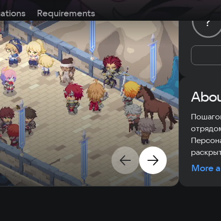
cations
Requirements
?
Abou
Пошагов
отрядом
Персона
раскрыт
More a