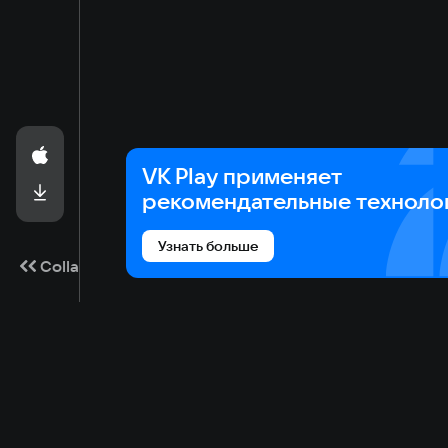
VK Play применяет
рекомендательные техноло
Узнать больше
Collapse
Game catalog
Cloud gaming
Ma