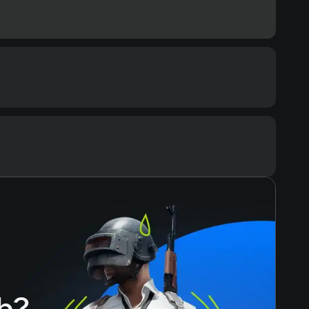
ommended
cessor
re i5
Text
Voiceover
mory
ЗУ
eo card
GTX 1050 Ti
ace
h?