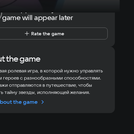
The opportunity to rate the
game will appear later
Rate the game
t the game
ая ролевая игра, в которой нужно управлять
 героев с разнообразными способностями.
жи отправляются в путешествие, чтобы
ь тайну звезды, исполняющей желания.
bout the game