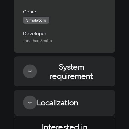
Genre
Simulators
Developer
Jonathan Smårs
System
requirement
Minimum
Localization
Processor
2.6 GHz Quad Core
Interested in
Language
Text
Voiceover
Language
Memory