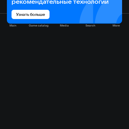
рекомендательные технологии
Узнать больше
Main
Game catalog
Media
Search
More
Game catalog
Available on VK Play
Free
Sale
My games
Cloud gaming
Main
Plans
Download
FAQ