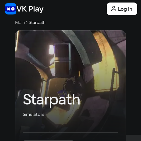
Log in
Main
Starpath
Starpath
Simulators