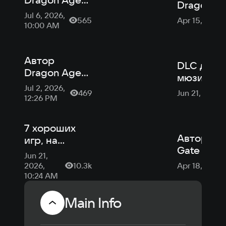
Dragon A
делает RPG
Jul 6, 2026,
пытался
565
Apr 15, 2025
про
10:00 AM
возродит
ограбления
Planescap
— но она
не хватил
может
Автор
денег
DLC для
никогда не
Dragon Age
мюзикла S
выйти
назвал ИИ
Jul 2, 2026,
Gods от
469
Jun 21, 2024
«заразной
12:26 PM
автора D
чумой» для
Age выйд
игровой
PC и конс
7 хороших
индустрии
Автор Bal
игр, на
Gate 3
которые
Jun 21,
извинилс
мало кто
2026,
10.3k
Apr 18, 2024
то, что
обратил
10:24 AM
«подстав
внимание —
инди-
Main Info
и зря!
разработ