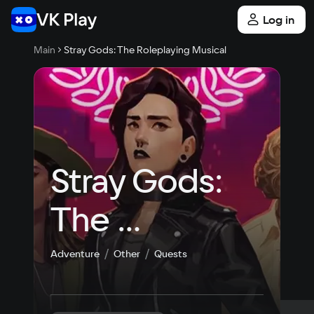
Log in
Main
Stray Gods: The Roleplaying Musical
Stray Gods: 
The 
Roleplaying 
Adventure
Other
Quests
Musical