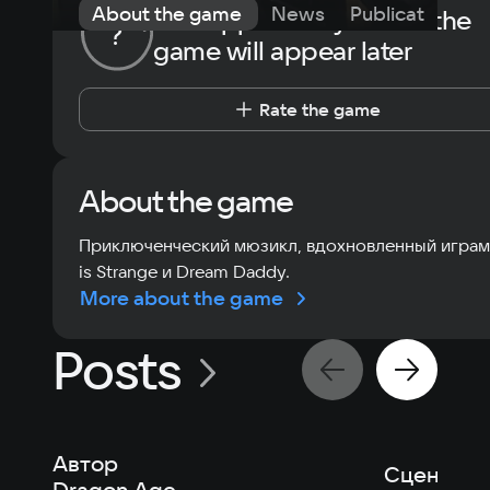
About the game
News
Publications
The opportunity to rate the
?
game will appear later
Rate the game
About the game
Приключенческий мюзикл, вдохновленный играми
is Strange и Dream Daddy.
More about the game
Posts
Автор
Сценарис
Dragon Age