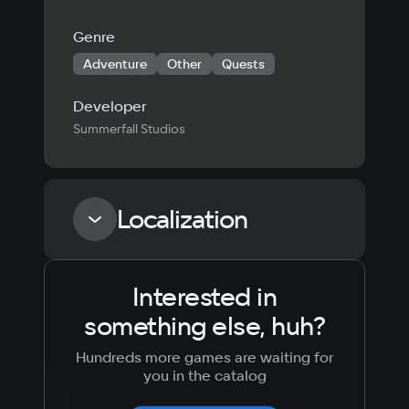
Genre
Adventure
Other
Quests
Developer
Summerfall Studios
Localization
Interested in
Language
Text
Voiceover
Language
something else, huh?
Russian
Spanish
English
French
Hundreds more games are waiting for
Simplified
German
you in the catalog
Chinese
Arabic
Italian