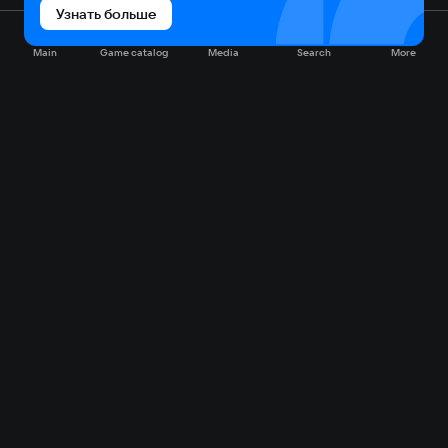
Узнать больше
Main
Game catalog
Media
Search
More
Game catalog
Available on VK Play
Free
Sale
My games
Cloud gaming
Main
Plans
Download
FAQ