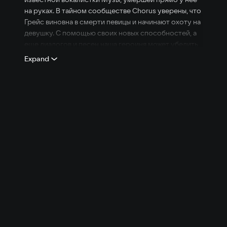
на руках. В тайном сообществе Chorus уверены, что
Грейс виновна в смерти певицы и начинают охоту на
девушку. С помощью своих новых способностей, а
еще диалогов и песен наша героиня может убедить
других персонажей примкнуть на свою сторону, а
Expand
иногда — оттолкнуть. Через песни Грейс может
объединять разных персонажей или самой вступить
в романтические отношения.