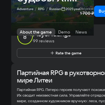
Волшебный 
Old price
:
Adventure
RPG
Russian
2025 year
Bu
1 700 ₽
сон
About the game
Demo
News
Public
Player ratings
8
99 reviews
Rate the game
Партийная RPG в рукотворн
мире Литеи
Партийная RPG. Пятеро героев получают похожи
Их сводит неизвестная сила. Управляйте отрядо
мире, созданном художником вручную: леса, пус