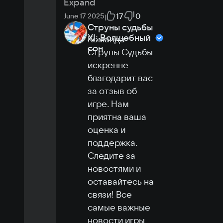
Expand
17
0
June 17 2025
Струны судьбы
XI: Волшебный
Команда 
сон
Струны Судьбы 
искренне 
благодарит вас 
за отзыв об 
игре. Нам 
приятна ваша 
оценка и 
поддержка.

Следите за 
новостями и 
оставайтесь на 
связи! Все 
самые важные 
новости игры 