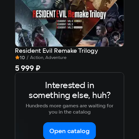
Resident Evil Remake Trilogy
161
10
/
6,
Action, Adventure
5 999 ₽
612
Interested in
something else, huh?
Hundreds more games are waiting for
you in the catalog
Open catalog