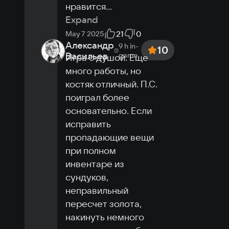
нравится
...
Expand
21
0
May 7 2025
Александр
9 h
in-
10
Васильев
game
Игра с душой. Еще 
много работы, но 
костяк отличный. П.С. 
поиграл более 
основательно. Если 
исправить 
пропадающие вещи 
при полном 
инвентаре из 
сундуков, 
неправильный 
пересчет золота, 
накинуть немного 