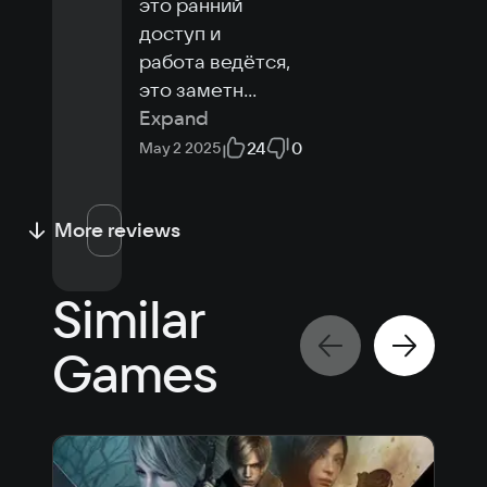
это ранний 
доступ и 
работа ведётся, 
это заметн
...
Expand
24
0
May 2 2025
More reviews
Similar
Games