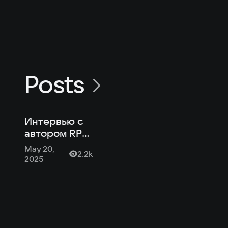
обновлени
Posts
Интервью с
автором RPG
«Струны
May 20,
2.2k
судьбы XI:
2025
Волшебный
сон»