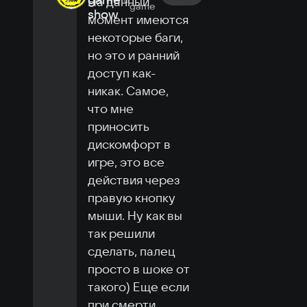
На данный 
game
show
момент имеются 
некоторые баги, 
но это и ранний 
доступ как-
никак. Самое, 
что мне 
приносить 
дискомфорт в 
игре, это все 
действия через 
правую кнопку 
мыши. Ну как вы 
так решили 
сделать, палец 
просто в шоке от 
такого) Еще если 
при смерти 