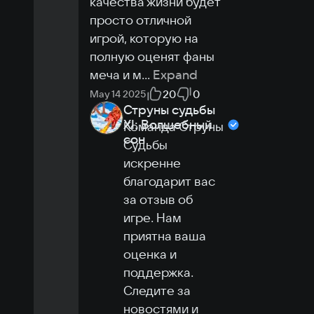
качества жизни будет 
просто отличной 
игрой, которую на 
полную оценят фаны 
меча и м
...
Expand
20
0
May 14 2025
Струны судьбы
XI: Волшебный
Команда Струны 
сон
Судьбы 
искренне 
благодарит вас 
за отзыв об 
игре. Нам 
приятна ваша 
оценка и 
поддержка.

Следите за 
новостями и 