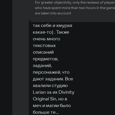
OS
For greater objectivity, only the reviews of player
продолжении меч 
Windows 10, Windows 7, Windows 8, 
who have spent more than two hours in the gam
и магии 8, прям 
Windows 8.1, Windows 11
are taken into account
Processor
клон (9ая уже была 
Intel Core i7-4790 или AMD Ryzen 7 2700X
так себе и хмурая 
Memory
какая-то) . Также 
16Гб
очень много 
Video card
текстовых 
NVIDIA GeForce RTX 3060 или AMD 
описаний 
Radeon RX 6600 XT
предметов, 
Space
заданий, 
16.2 GB
персонажей, что 
дают задания. Все 
хвалили студию 
Larian за их Divinity 
Original Sin, но в 
меч и магии было 
больше те
...