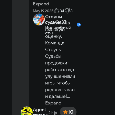
Expand
34
3
May 19 2025
Струны
судьбы XI:
Спасибо за 
Волшебный
высокую 
сон
оценку. 
Команда 
Струны 
Судьбы 
продолжит 
работать над 
улучшениями 
игры, чтобы 
радовать вас 
и дальше!
...
Expand
Agent
10
2 h
in-
game