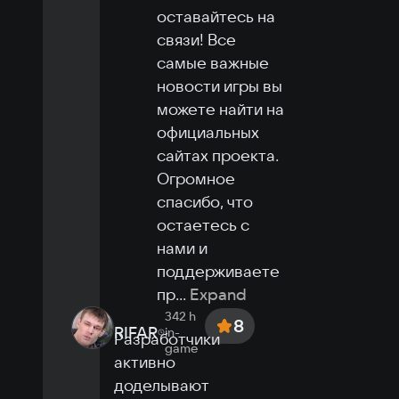
оставайтесь на 
связи! Все 
самые важные 
новости игры вы 
можете найти на 
официальных 
сайтах проекта.

Огромное 
спасибо, что 
остаетесь с 
нами и 
поддерживаете 
пр
...
Expand
342 h
8
RIFAR
in-
Разработчики 
game
активно 
доделывают 