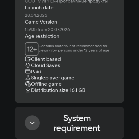
ООО "МИРТЕК-Программные продукты"
Launch date
28.04.2025
Game Version
1.59.15 from 20.07.2026
Age restriction
Contains material not recommended for 
12
+
viewing by persons under 12 years of age
Client based
Cloud Saves
Paid
Singleplayer game
Offline game
Distribution size 16.1 GB
System
requirement