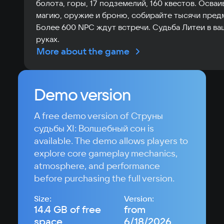
болота, горы, 17 подземелий, 160 квестов. Осваи
магию, оружие и броню, собирайте тысячи пред
Более 600 NPC ждут встречи. Судьба Литеи в ва
руках.
More about the game
Demo version
A free demo version of Струны
судьбы XI: Волшебный сон is
available. The demo allows players to
explore core gameplay mechanics,
atmosphere, and performance
before purchasing the full version.
Size:
Version:
14.4 GB of free
from
space
6/18/2026