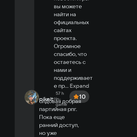
вы можете 
найти на 
официальных 
сайтах 
проекта.

Огромное 
спасибо, что 
остаетесь с 
нами и 
поддерживает
е пр
...
Expand
57 h
10
pikeit
in-
олдовая добрая 
game
партийная рпг. 
Пока еще 
ранний доступ, 
но уже 