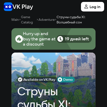
Log in
Game
Струны судьбы XI:
Main
Adventure
Catalog
Волшебный сон
Hurry up and
buy the game at
19 дней left
a discount
Available on VK Play
Demo
Струны 
судьбы XI: 