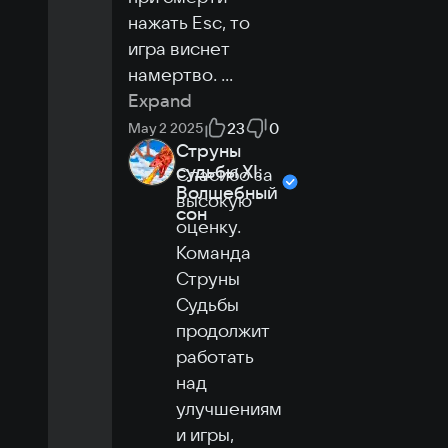
нажать Esc, то 
игра виснет 
намертво. 
...
Expand
23
0
May 2 2025
Струны
судьбы XI:
Спасибо за 
Волшебный
высокую 
сон
оценку. 
Команда 
Струны 
Судьбы 
продолжит 
работать 
над 
улучшениям
и игры, 