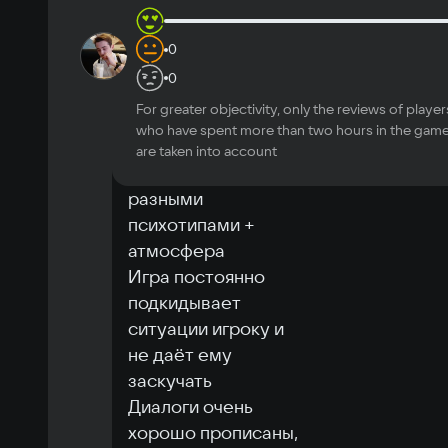
OS
4 h
in-
0
sir.Dimga
10
Windows 10
game
Это действительно 
0
Processor
одна из лучших игр 
Intel i5
For greater objectivity, only the reviews of player
по лавкрафту!

Memory
who have spent more than two hours in the gam
Создание 
are taken into account
4 ГБ
персонажа с 
Video card
разными 
GeForce 700 серии или Radeon HD 7730 и 
выше
психотипами + 
Space
атмосфера

4.5 GB
Игра постоянно 
подкидывает 
ситуации игроку и 
не даёт ему 
заскучать

Диалоги очень 
хорошо прописаны, 