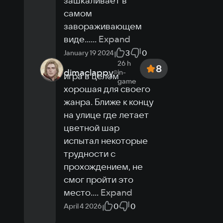
зашкаливает в 
самом 
завораживающем 
виде...
...
Expand
3
0
January 19 2024
26 h
8
dimaclappy
in-
игра в целом 
game
хорошая для своего 
жанра. Ближе к концу 
на улице где летает 
цветной шар 
испытал некоторые 
трудности с 
прохождением, не 
смог пройти это 
место.
...
Expand
0
0
April 4 2026