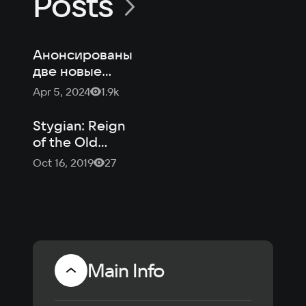
Posts
Анонсированы
две новые
игры по
Apr 5, 2024
1.9k
мотивам
вселенной
Stygian: Reign
Лавкрафта
of the Old
Ones – Ктулху
Oct 16, 2019
27
зовет
Main Info