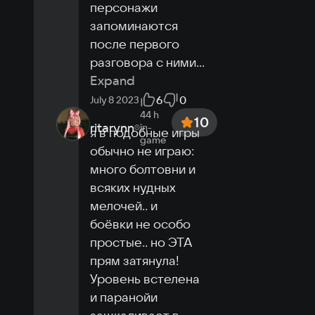
персонажи 
запоминаются 
после первого 
разговора с ними
...
Expand
6
0
July 8 2023
44 h
10
ritarynn
in-
я в подобные игры 
game
обычно не играю: 
много болтовни и 
всяких нудных 
мелочей.. и 
боёвки не особо 
простые.. но ЭТА 
прям затянула! 
Уровень встелена 
и паранойи 