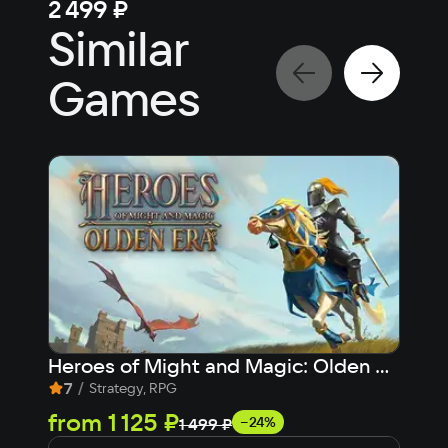
2 499 ₽
1 6
Similar
Games
Heroes of Might and Magic: Olden Era (Ранний доступ)
Kin
7
/
9,
Strategy, RPG
from
1 125 ₽
fr
−24%
1 499 ₽