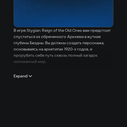
В игре Stygian: Reign of the Old Ones вам предстоит
спуститься из обреченного Аркхема в жуткие
глубины Бездны. Вы должны создать персонажа,
основываясь на архетипах 1920-х годов, и
прорубить себе путь сквозь полный загадок
изломанный мир.
Вас ждут отчаянные схватки с могущественными
Expand
силами за пределами человеческого понимания.
Физические битвы здесь доводят до изнеможения,
колдовство оборачивается страшными
последствиями, а стычки с неописуемо ужасными
тварями грозят свести вас с ума. Порой
единственное спасение от того, кто притаился за
порогом, – это повернуть прочь и бежать без
оглядки.