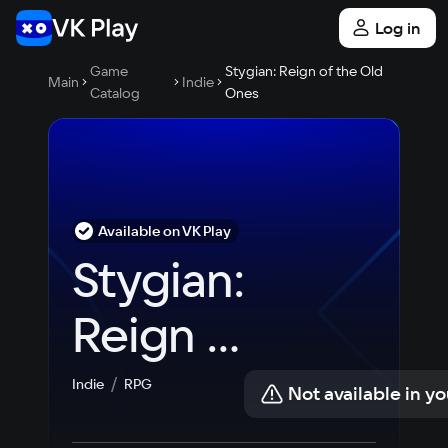
Log in
Game
Stygian: Reign of the Old
Main
Indie
Catalog
Ones
Available on VK Play
Stygian: 
Reign 
of the 
Indie
RPG
Not available in yo
Old 