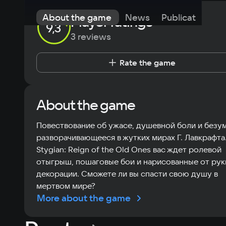
Ones
About the game
News
Publications
Player ratings
9,3
3 reviews
Rate the game
About the game
Повествование об ужасе, душевной боли и безум
разворачивающееся в жутких мирах Г. Лавкрафта.
Stygian: Reign of the Old Ones вас ждет ролевой
отыгрыш, пошаговые бои и нарисованные от рук
декорации. Сможете ли вы спасти свою душу в
мертвом мире?
More about the game