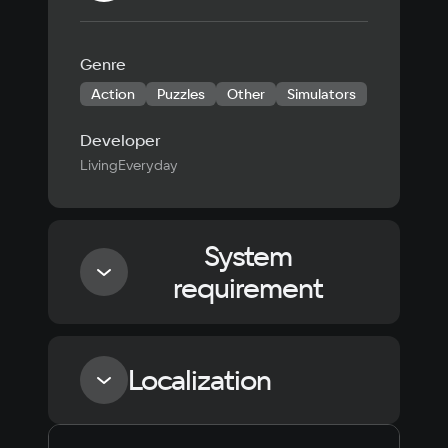
Genre
Action
Puzzles
Other
Simulators
Developer
LivingEveryday
System
requirement
Minimum
Localization
Processor
Intel Core i5-6500 / AMD Ryzen 3 1200