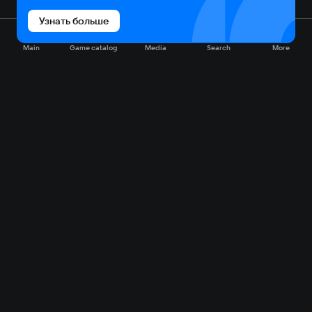
Узнать больше
Main
Game catalog
Media
Search
More
Game catalog
Available on VK Play
Free
Sale
My games
Cloud gaming
Main
Plans
Download
FAQ