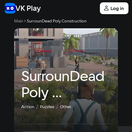
Log in
Main
SurrounDead Poly Construction
SurrounDead 
Poly 
Construction
Action
Puzzles
Other