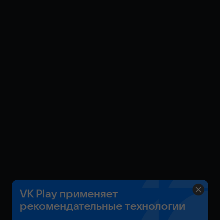
развитием сюжета, овладейте основами и
практическими навыками игры в TEKKEN 8, а также
откройте множество предметов для
персонализации бойцов.
*Кроме этого издания также доступны издания
Deluxe Edition и Ultimate Edition. Убедитесь, что не
покупаете те же материалы повторно.
TEKKEN™8 & ©Bandai Namco Entertainment Inc.
VK Play применяет
рекомендательные технологии