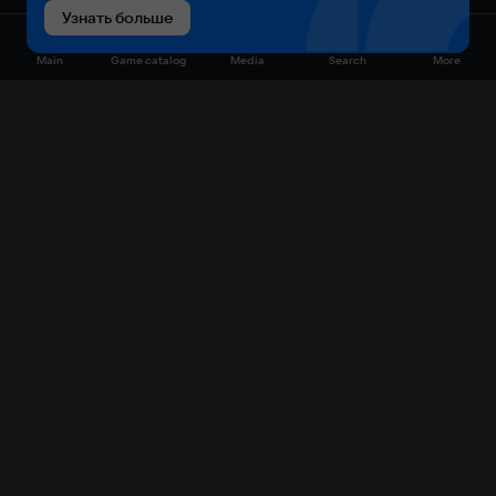
Узнать больше
Main
Game catalog
Media
Search
More
Game catalog
Available on VK Play
Free
Sale
My games
Cloud gaming
Main
Plans
Download
FAQ