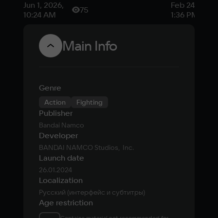
из Bandai
одного из
Jun 1, 2026,
Feb 24, 2026
75
Namco после
самых вы
10:24 AM
1:36 PM
20 лет
званий в
работы
Tekken 8
Main Info
Genre
Action
Fighting
Publisher
Bandai Namco
Developer
BANDAI NAMCO Studios,  Inc.
Launch date
26.01.2024
Localization
Русский (интерфейс и субтитры)
Age restriction
Contains material not recommended for 