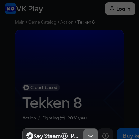
Log in
Main
Game Catalog
Action
Tekken 8
Cloud-based
Tekken 8
Action
Fighting
~2024 year
Key Steam
Key Steam
Россия
Россия
Buy k