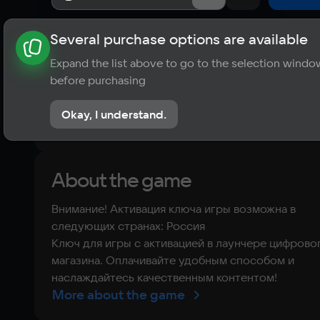
Several purchase options are available
About the game
News
Publications
Player ratings
Expand the list above to go to the selection windo
10
before purchasing
1 review
Okay, I understand.
Rate the game
About the game
Внимание! Активация ключа игры возможна в
следующих странах: Россия
Ключ для игры с активацией в лаунчере цифрово
магазина. Оплачивайте удобным способом и
наслаждайтесь качественным контентом!
More about the game