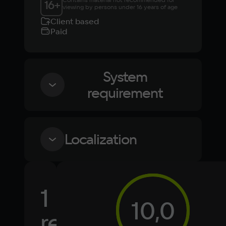
16
+
viewing by persons under 16 years of age
Client based
Paid
System
requirement
Minimum
Localization
OS
Windows 10
Language
Text
Voiceover
Language
Processor
1
Russian
Spanish
Intel Core i5-6600K @ 3.50GHz or AMD 
10,0
Ryzen 5 1600 @ 3.2 GHZ
English
French
review
Memory
Simplified
German