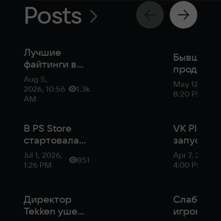
Posts
Лучшие
Бывший
файтинги в
продюсе
2026 году
Aug 5,
Tekken
May 12, 2026
2026, 10:56
1.3k
Кацухиро
8:20 PM
AM
Харада о
новую ст
В PS Store
совместн
VK Play
стартовала
SNK
запускае
масштабная
акцию
Jul 1, 2026,
Apr 7, 2026,
851
распродажа
«Королев
1:26 PM
4:00 PM
со скидками
битва» с
до 75%
крутыми
Директор
призами
Слабови
Tekken ушел
игрок дос