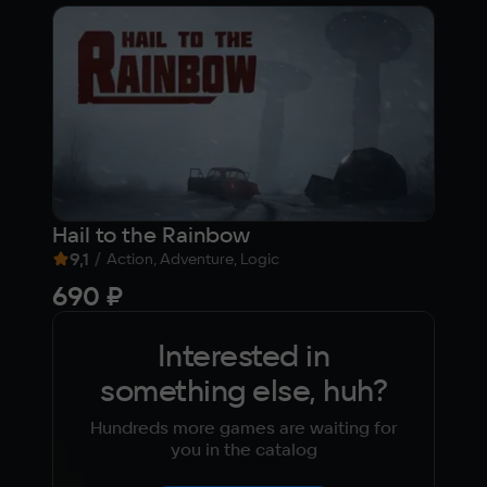
Hail to the Rainbow
Pat
9,1
/
7
/
Action, Adventure, Logic
690 ₽
Fre
Interested in
something else, huh?
Hundreds more games are waiting for
you in the catalog