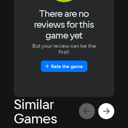
новее
There are no
Recommended
reviews for this
OS
game yet
Windows 11
Processor
But your review can be the
Intel Core i5-8400 / AMD Ryzen 5 2600
first!
Memory
8 ГБ ОЗУ
Rate the game
Video card
NVIDIA GeForce GTX 1060 6 ГБ / AMD 
Radeon RX 580 8 ГБ
Space
0.2 GB
Similar
Games