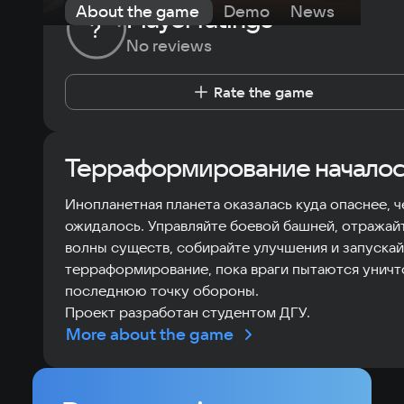
About the game
Demo
News
Requi
Player ratings
?
No reviews
Rate the game
Терраформирование началос
Инопланетная планета оказалась куда опаснее, 
ожидалось. Управляйте боевой башней, отражай
волны существ, собирайте улучшения и запуска
терраформирование, пока враги пытаются унич
последнюю точку обороны.
Проект разработан студентом ДГУ.
More about the game