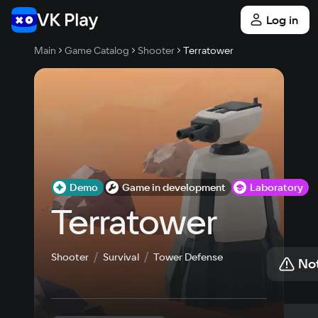
Log in
Main
Game Catalog
Shooter
Terratower
Demo
Game in development
Laboratory
Terratower
Shooter
Survival
Tower Defense
Not