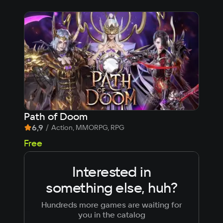
Path of Doom
Day
6,9
/
7,9
Action, MMORPG, RPG
Free
Fre
Interested in
something else, huh?
Hundreds more games are waiting for
you in the catalog