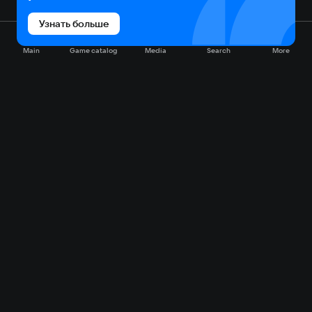
Узнать больше
Main
Game catalog
Media
Search
More
Game catalog
Available on VK Play
Free
Sale
My games
Cloud gaming
Main
Plans
Download
FAQ