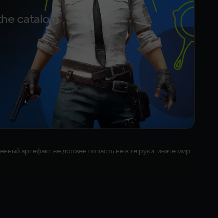
the catalog
нный артефакт не должен попасть не в те руки, иначе мир
ьте вызов предводителю таинственного культа и откройте