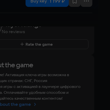
1 199 ₽
Buy key
Player ratings
No reviews
Rate the game
t the game
е! Активация ключа игры возможна в
их странах: СНГ, Россия
я игры с активацией в лаунчере цифрового
а. Оплачивайте удобным способом и
айтесь качественным контентом!
bout the game