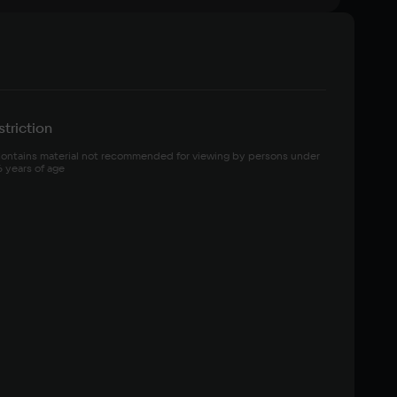
triction
ontains material not recommended for viewing by persons under 
6 years of age