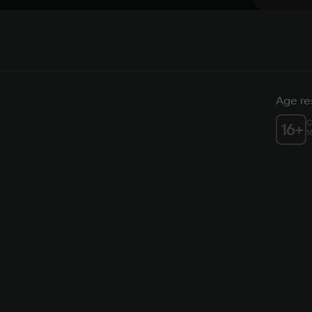
Age res
C
16
+
1