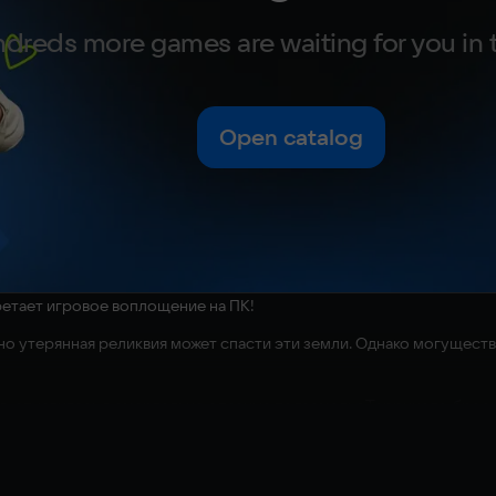
dreds more games are waiting for you in 
Open catalog
ретает игровое воплощение на ПК!
но утерянная реликвия может спасти эти земли. Однако могуществе
в, спуститесь в смертельно опасные подземелья Терринота, брос
льного приквела настольной игры «Descent: Сказания тьмы».
 на четверых