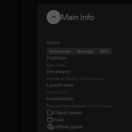
Main Info
Genre
Adventure
Strategy
RPG
Publisher
New Tales
Developer
Artefacts Studio, Shine Group
Launch date
06.06.2026
Localization
Русский (интерфейс и субтитры)
Client based
Paid
Offline game