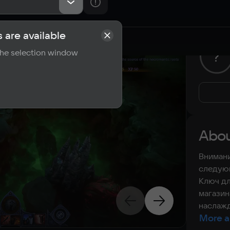
 are available
rements
Reviews
 the selection window
?
Abou
Внимани
следующ
Ключ дл
магазин
наслажд
More a