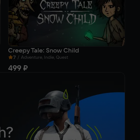
Creepy Tale: Snow Child
Ha
7
/
9
Adventure, Indie, Quest
499 ₽
6
h?