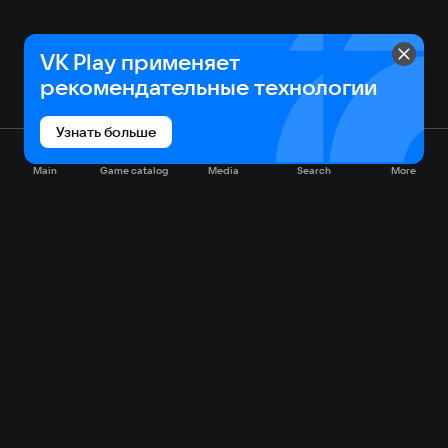
VK Play применяет
рекомендательные технологии
Узнать больше
Main
Game catalog
Media
Search
More
Game catalog
Available on VK Play
Free
Sale
My games
Cloud gaming