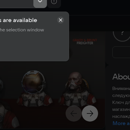
 are available
rements
Reviews
 the selection window
?
Abou
Внимани
следующ
Ключ дл
магазин
наслажд
More a