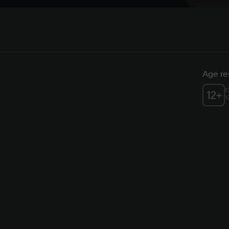
Age res
C
12
+
1