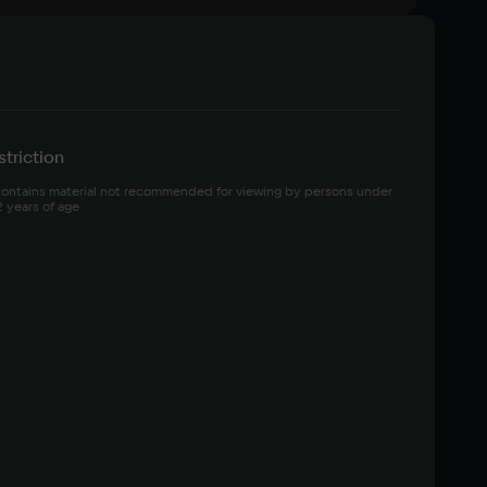
triction
ontains material not recommended for viewing by persons under 
2 years of age