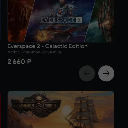
Everspace 2 - Galactic Edition
Ev
Action, Simulation, Adventure
Act
2 660 ₽
3