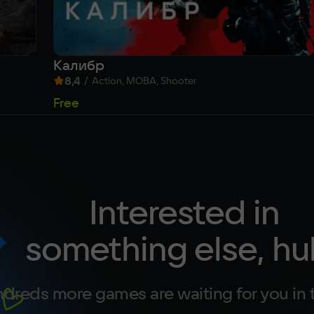
Калибр
8,4
/
Action, MOBA, Shooter
Free
Interested in
something else, hu
dreds more games are waiting for you in 