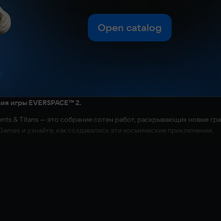
Open catalog
сия игры EVERSPACE™ 2.
ents & Titans — это собрание сотен работ, раскрывающих новые г
ames и узнайте, как создавались эти космические приключения.
 этом цифровом артбуке вы найдете концепт-арты, эскизы, персон
фантастики. Узнайте, какие идеи вдохновили создание новых прот
 Ancients!
ий от Тобиаса Франка и команды художников ROCKFISH Games раск