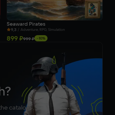
Seaward Pirates
BU
9,3
/
9
Adventure, RPG, Simulation
899 ₽
5
−10%
999 ₽
h?
the catalog