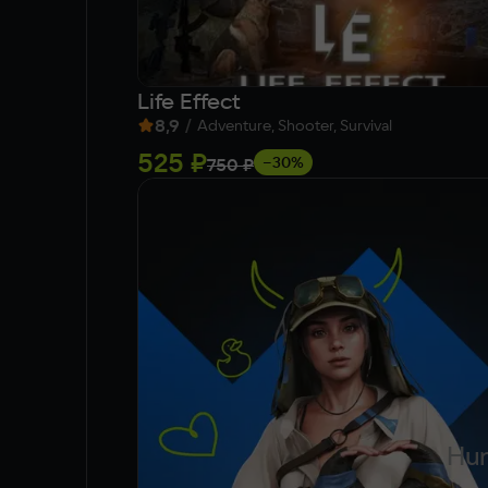
Life Effect
8,9
/
Adventure, Shooter, Survival
525 ₽
−30%
750 ₽
Hun