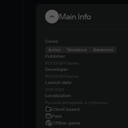
Main Info
Genre
Action
Simulators
Adventure
Publisher
ROCKFISH Games
Developer
ROCKFISH Games
Launch date
01.10.2023
Localization
Русский (интерфейс и субтитры)
Client based
Paid
Offline game