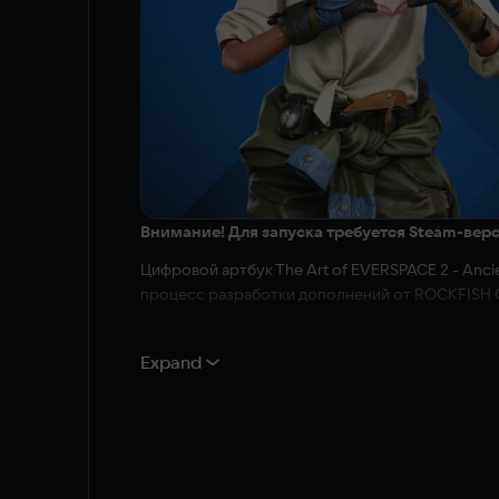
Внимание! Для запуска требуется Steam-вер
Цифровой артбук The Art of EVERSPACE 2 - Anci
процесс разработки дополнений от ROCKFISH G
Загляните за кулисы разработки EVERSPACE 2! В
сокровище для поклонников космоса и научной 
Expand
EVERSPACE 2: Titans и EVERSPACE 2: Wrath of the
Более 152 страниц концепт-артов и иллюстрац
космических игр последнего десятилетия.
Описание контента для взрослых