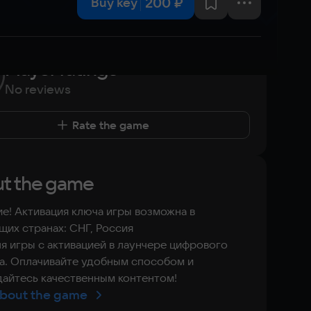
200 ₽
Buy key
Player ratings
No reviews
Rate the game
t the game
е! Активация ключа игры возможна в
их странах: СНГ, Россия
я игры с активацией в лаунчере цифрового
а. Оплачивайте удобным способом и
айтесь качественным контентом!
bout the game