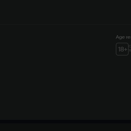
Age res
C
18
+
1