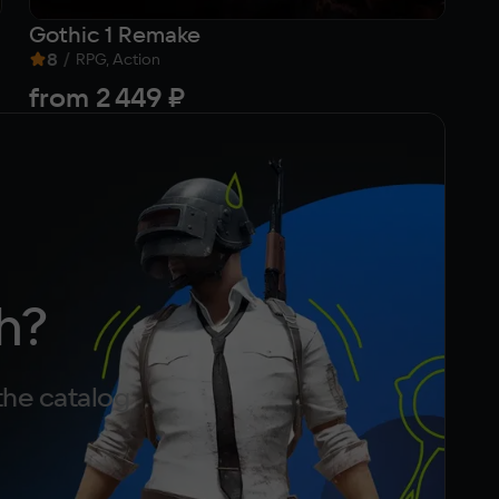
Gothic 1 Remake
As
8
/
7
RPG, Action
from
2 449 ₽
f
h?
the catalog