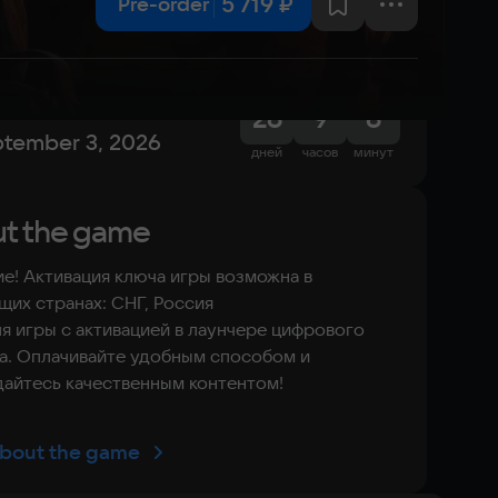
5 719 ₽
Pre-order
elease date
:
26
9
6
tember 3, 2026
дней
часов
минут
t the game
е! Активация ключа игры возможна в
их странах: СНГ, Россия
я игры с активацией в лаунчере цифрового
а. Оплачивайте удобным способом и
айтесь качественным контентом!
bout the game