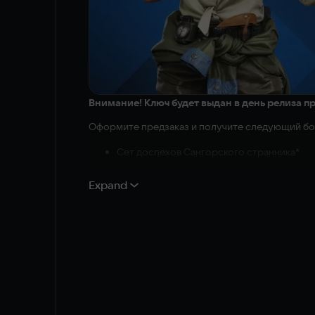
Внимание! Ключ будет выдан в день релиза п
Оформите предзаказ и получите следующий бо
Сет доспехов Сангорского странника*
Экипируйте Коэна этим комплектом доспехов, 
Expand
*Также этот набор можно будет получить по ходу 
Издание Eclipse включает:
The Blood of Dawnwalker (полная игра)
Цифровая энциклопедия
Цифровой саундтрек