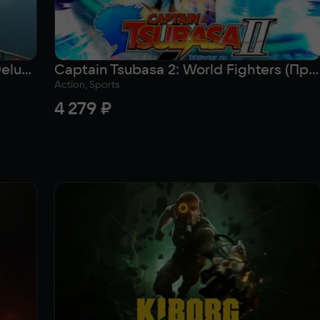
Ace Combat 8: Wings of Theve - Deluxe Edition (Предзаказ)
Captain Tsubasa 2: World Fighters (Предзаказ)
Action, Sports
4 279 ₽