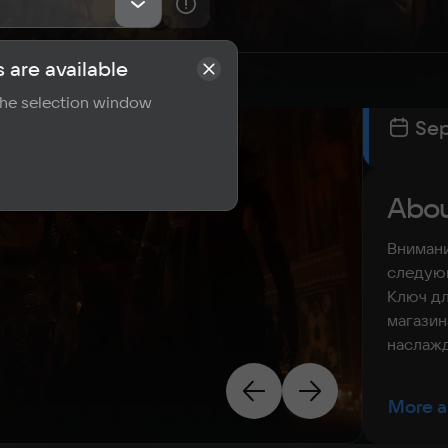
 are available
rements
Reviews
Game r
 the selection window
Sep
Abou
Внимани
следующ
Ключ дл
магазин
наслажд
More a