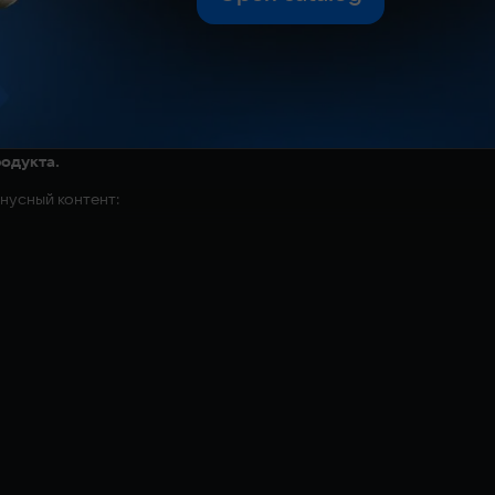
родукта.
нусный контент:
украшенным эмблемой безымянного кузнеца, который странствовал
игры.