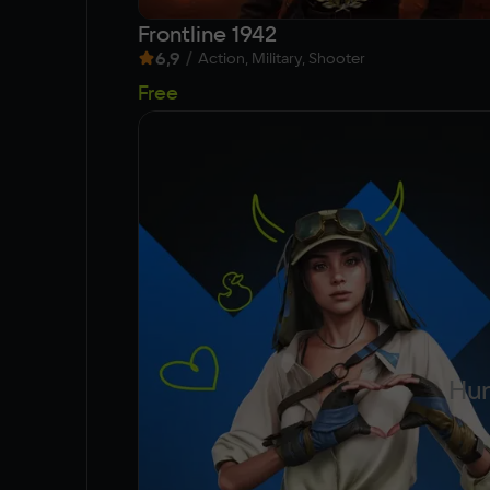
Frontline 1942
6,9
/
Action, Military, Shooter
Free
Hun