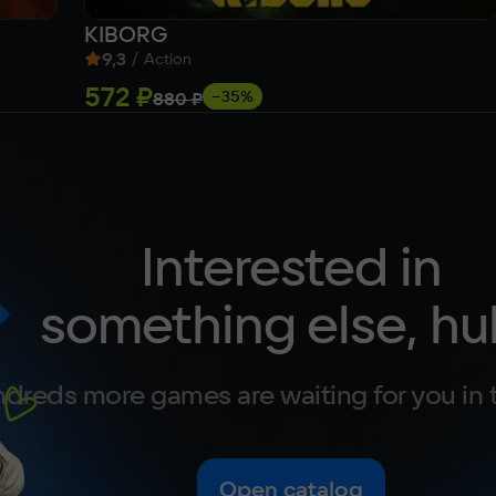
KIBORG
9,3
/
Action
572 ₽
−35%
880 ₽
Interested in
something else, hu
dreds more games are waiting for you in 
Open catalog