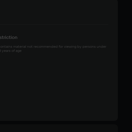
triction
ontains material not recommended for viewing by persons under 
8 years of age