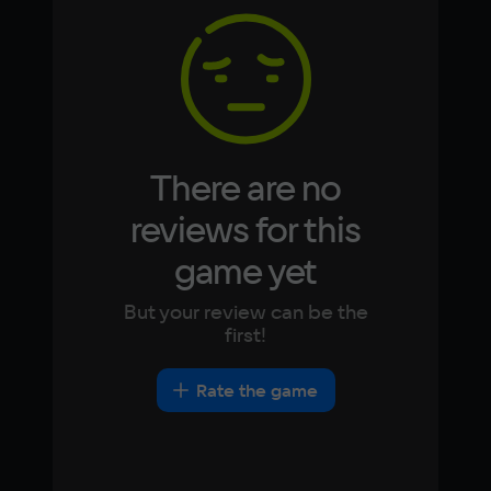
4 Гб
Korean
Portugues
Japanese
Turkish
Video card
Nvidia Geforce GTX 750
Space
3 ГБ
There are no
Other
reviews for this
DirectX(R): 11, Звуковая карта: совместимая 
game yet
c DirectX
But your review can be the
first!
Rate the game