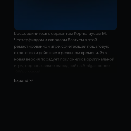
Воссоединитесь с сержантом Корнелиусом М.
Честерфилдом и капралом Блатчем в этой
ремастированной игре, сочетающей пошаговую
стратегию и действие в реальном времени. Эта
новая версия порадует поклонников оригинальной
игры, первоначально вышедшей на Amiga в конце
1980-х годов!
Expand
Освойте пошаговую стратегию, чтобы добиться
победы. Возьмите под контроль новые государства,
защитите крепости и железные дороги, чтобы
увеличить свои ресурсы, и руководите
подкреплениями, отправленными из Европы.
Откройте для себя или заново переживите опыт
оригинальной игры "The Bluecoats: North and South",
в одиночном или двухпользовательском режиме, в