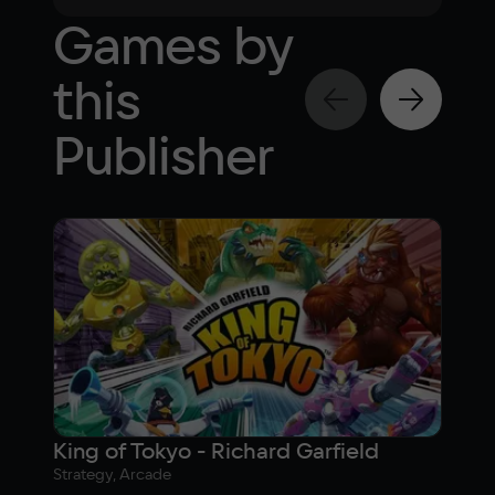
Games by
this
Publisher
King of Tokyo - Richard Garfield
Cor
Strategy, Arcade
Strat