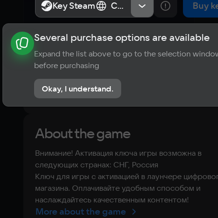
South
Key Steam
Key Steam
СНГ, Россия
СНГ, Россия
Buy k
Several purchase options are available
About the game
News
Requirements
Player ratings
Expand the list above to go to the selection windo
?
before purchasing
No reviews
Okay, I understand.
Rate the game
About the game
Внимание! Активация ключа игры возможна в
следующих странах: СНГ, Россия
Ключ для игры с активацией в лаунчере цифрово
магазина. Оплачивайте удобным способом и
наслаждайтесь качественным контентом!
More about the game