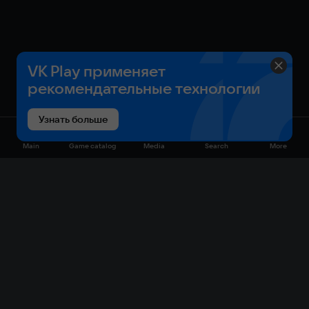
VK Play применяет
рекомендательные технологии
Узнать больше
Main
Game catalog
Media
Search
More
Game catalog
Available on VK Play
Free
Sale
My games