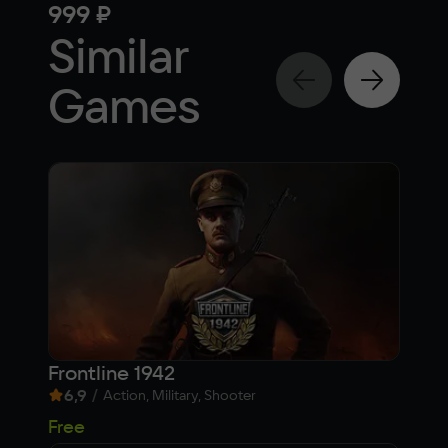
999 ₽
89
Similar
Games
Frontline 1942
The
6,9
/
7,9
Action, Military, Shooter
99
Free