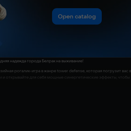
Open catalog
дняя надежда города Белрак на выживание!
зийная рогалик-игра в жанре tower defense, которая погрузит ва
ыки и открывайте для себя мощные синергетические эффекты, чтоб
устоять.
атем сражайтесь бок о бок с ними, прикрывая друг друга, отбивая 
 которой находитесь вы. Используйте тактику в реальном времени
оюзники могут воскреснуть и перегруппироваться после смерти, н