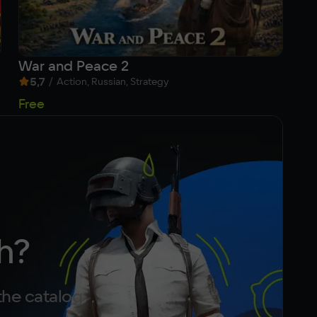
War and Peace 2
Bl
5,7
/
8
Action, Russian, Strategy
Free
Fr
h?
the catalog