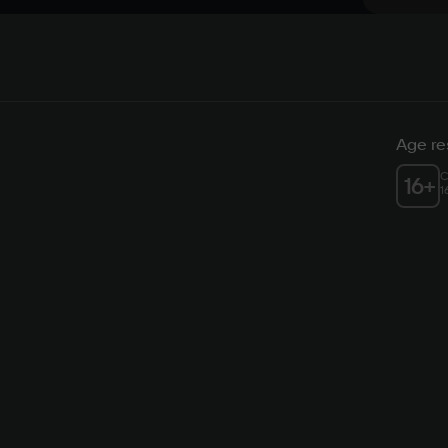
Age res
C
16
+
1