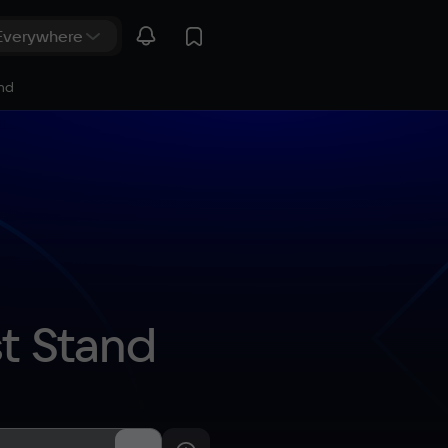
nd
t Stand