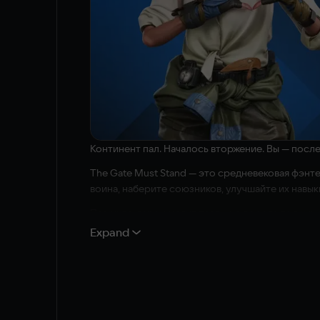
Континент пал. Началось вторжение. Вы — после
The Gate Must Stand — это средневековая фэнте
воина, наберите союзников, улучшайте их нав
Помните: герои могут пасть, но ворота должны 
Expand
НОВОЕ ВИДЕНИЕ ЖАНРА TOWER DEFENSE
Стратегически размещайте своих соратников, а з
боя. Это строительство базы, в центре обороны
Однако тщательно выбирайте сражения: ваши с