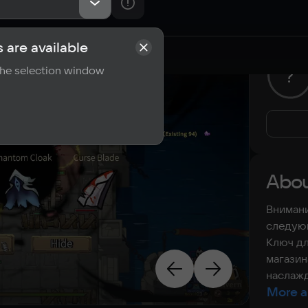
 are available
rements
Reviews
 the selection window
?
Abou
Внимани
следующ
Ключ дл
магазин
наслажд
More a