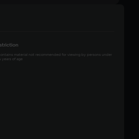
triction
ontains material not recommended for viewing by persons under 
6 years of age