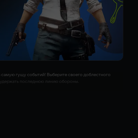
с в самую гущу событий! Выберите своего доблестного
ы удержать последнюю линию обороны.
атаки врагов и объединяя силы, чтобы посеять хаос на поле
 или прорубайте себе путь к победе!
о гибель городских ворот необратима.