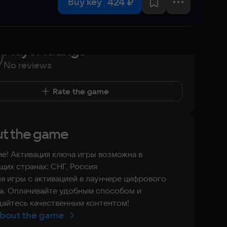
424 ₽
Buy key
Player ratings
No reviews
Rate the game
t the game
е! Активация ключа игры возможна в
их странах: СНГ, Россия
я игры с активацией в лаунчере цифрового
а. Оплачивайте удобным способом и
айтесь качественным контентом!
bout the game