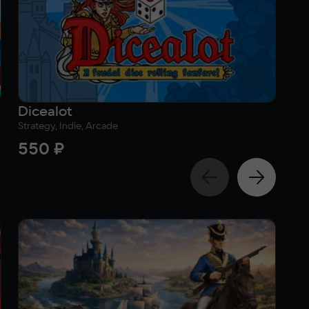
Dicealot
Strategy, Indie, Arcade
Sim
550 ₽
4