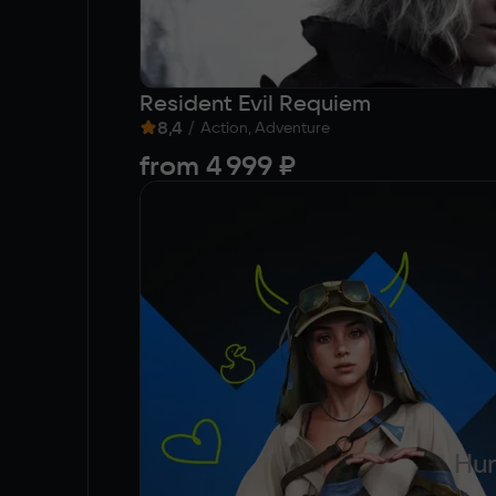
Resident Evil Requiem
8,4
/
Action, Adventure
from
4 999 ₽
Hun