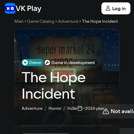
Log in
Main
Game Catalog
Adventure
The Hope Incident
Demo
Game in development
The Hope 
Incident
Adventure
Horror
Indie
~2026 year
Not avail