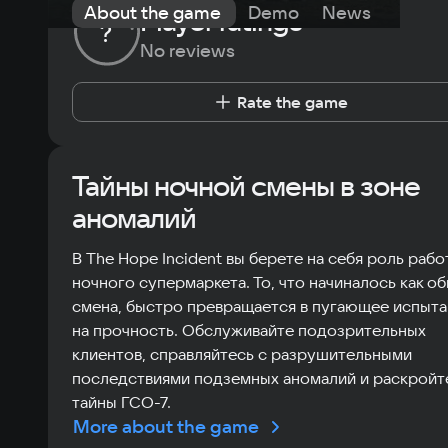
About the game
Demo
News
Requi
Player ratings
?
No reviews
Rate the game
Тайны ночной смены в зоне
аномалий
В The Hope Incident вы берете на себя роль рабо
ночного супермаркета. То, что начиналось как о
смена, быстро превращается в пугающее испыт
на прочность. Обслуживайте подозрительных
клиентов, справляйтесь с разрушительными
последствиями подземных аномалий и раскройт
тайны ГСО-7.
More about the game