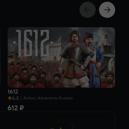
1612
Cy
6,2
/
8
Action, Adventure, Russian
612 ₽
7 