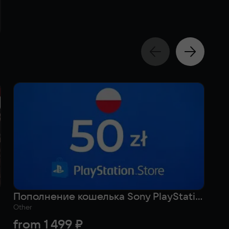
Пополнение кошелька Sony PlayStation на 50 zl (Польша)
Other
Act
from
1 499 ₽
f