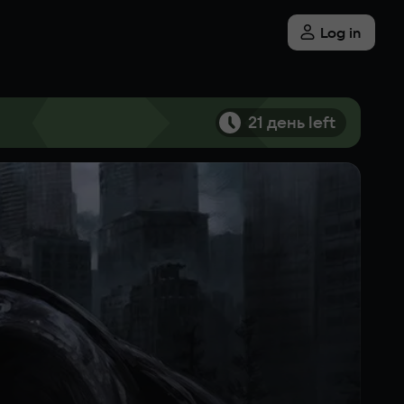
Log in
21 день left