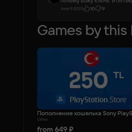
почему вожу ключь  и он п
10
9
June 9 2025
Games by this 
Other
from
649 ₽