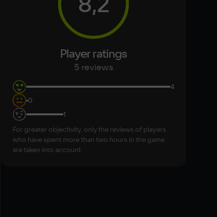
8,2
mory
ЗУ
eo card
 GeForce RTX 3060, AMD Radeon RX 5700
Player ratings
ace
5 reviews
er
4
комендован
0
1
For greater objectivity, only the reviews of players
who have spent more than two hours in the game
are taken into account