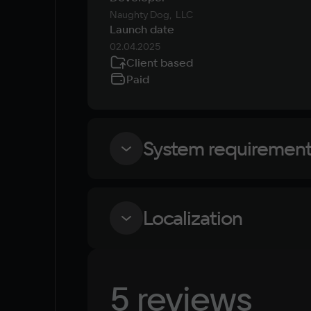
Naughty Dog,  LLC
Launch date
02.04.2025
Client based
Paid
System requiremen
Minimum
Localization
OS
Windows 10, Windows 11
Language
5 reviews
Processor
Russian
Intel Core i3-8100, AMD Ryzen 3 1300X