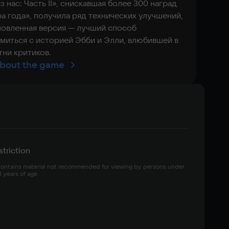
з нас: Часть II», снискавшая более 300 наград
ра года», получила ряд технических улучшений,
новленная версия — лучший способ
миться с историей Эбби и Элли, влюбившей в
тни критиков.
bout the game
triction
ontains material not recommended for viewing by persons under 
8 years of age