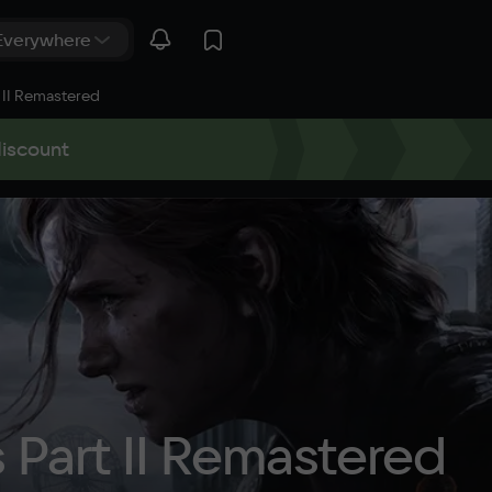
t II Remastered
discount
s Part II Remastered