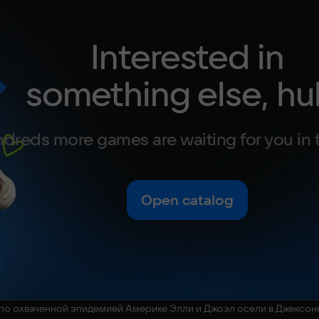
Interested in
something else, hu
dreds more games are waiting for you in 
Open catalog
 по охваченной эпидемией Америке Элли и Джоэл осели в Джексон