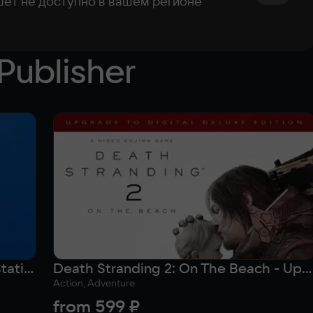
ишет не доступно в вашем регионе
Publisher
Пополнение кошелька Sony PlayStation на 250 лир (Турция)
Death Stranding 2: On The Beach - Upgrade to Digital Deluxe Edition (Версия для СНГ [ Кроме РФ и РБ ])
Action, Adventure
from
599 ₽