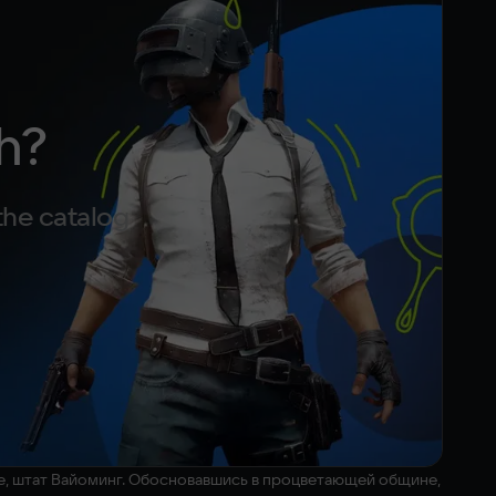
h?
the catalog
е, штат Вайоминг. Обосновавшись в процветающей общине,