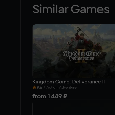
Similar Games
Kingdom Come: Deliverance II
9,6
/
Action, Adventure
from
1 449 ₽