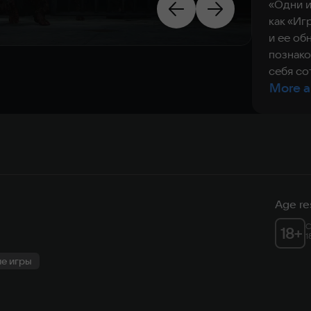
«Одни и
как «Иг
и ее об
познако
себя со
More a
Age res
C
18
+
1
е игры