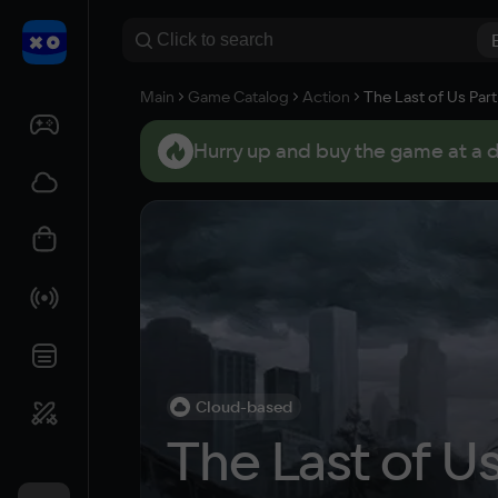
Main
Game Catalog
Action
The Last of Us Par
Hurry up and buy the game at a 
Cloud-based
The Last of U