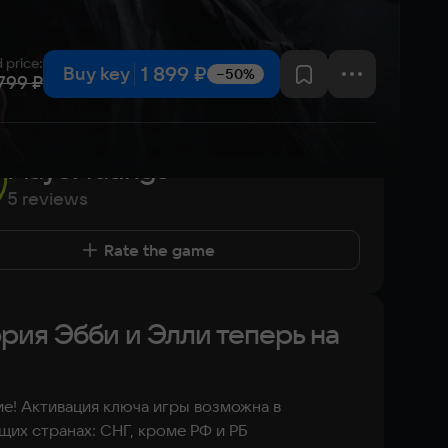
 price
:
1 899 ₽
Buy key
−50%
 799 ₽
Player ratings
5 reviews
Rate the game
рия Эбби и Элли теперь на
е! Активация ключа игры возможна в
их странах: СНГ, кроме РФ и РБ