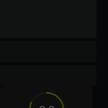
ommended
 10, Windows 11
Text
Voiceover
cessor
ore i5-8600, AMD Ryzen 5 3600