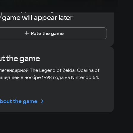
The opportunity to rate the
game will appear later
Rate the game
t the game
легендарной The Legend of Zelda: Ocarina of
ышедшей в ноябре 1998 года на Nintendo 64.
bout the game