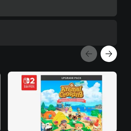
Text
Voiceover