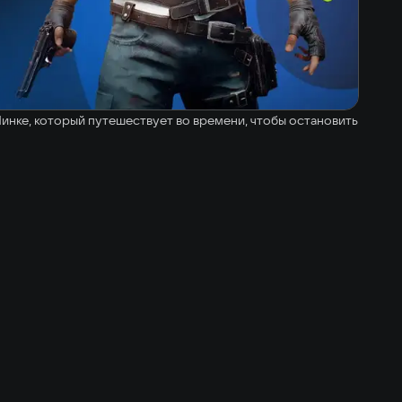
 Линке, который путешествует во времени, чтобы остановить
Language:
rnaments
English
view
tournaments
Social networks: