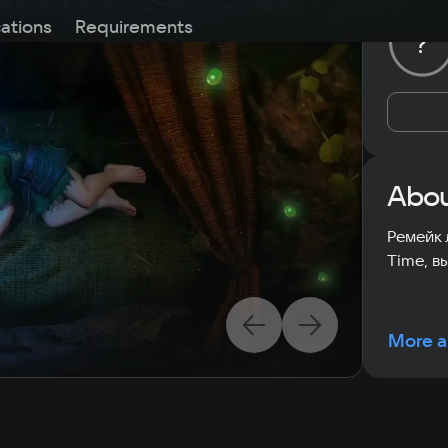
cations
Requirements
?
Abou
Ремейк 
Time, в
More a