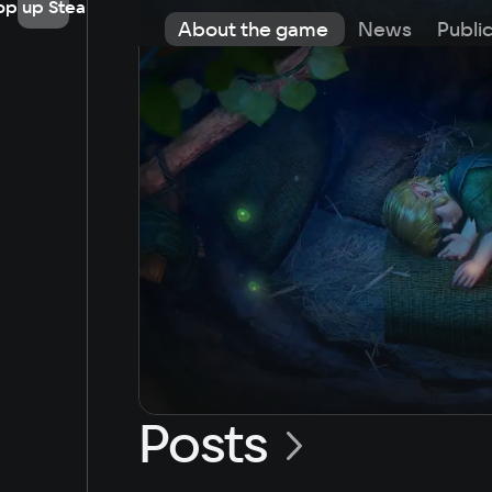
op up Steam
About the game
News
Publi
Posts