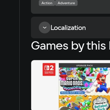
Action
Adventure
Localization
Games by this 
Language
Russian
English
Simplified Chinese
Arabic
Korean
Japanese