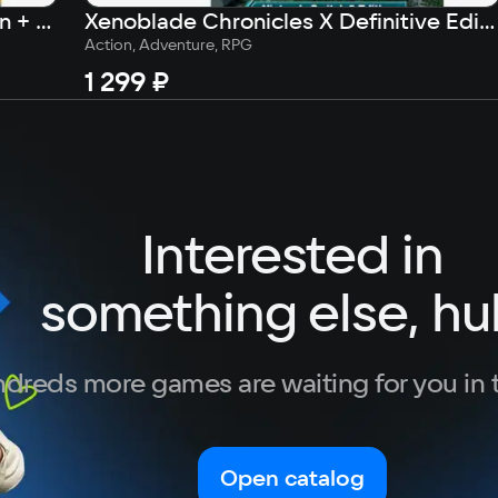
Super Mario Bros. Wonder – Edition + Meetup in Bellabel Park Upgrade Pack
Xenoblade Chronicles X Definitive Edition – Nintendo Switch 2 Edition Upgrade Pack (Nintendo Switch 2 - Цифровая версия) (EU)
Action, Adventure, RPG
1 299 ₽
Interested in
something else, hu
dreds more games are waiting for you in 
Open catalog