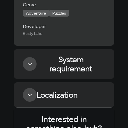
Genre
Adventure
Puzzles
Developer
Rusty Lake
System
requirement
Minimum
Localization
Processor
2.4GHz Dual Core
Interested in
Language
Text
Voiceover
Language
Russian
Spanish
Memory