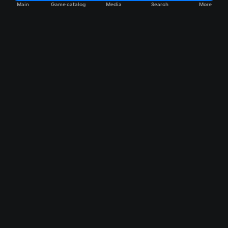
Main
Game catalog
Media
Search
More
Game catalog
Available on VK Play
Free
Sale
My games
Cloud gaming
Main
Plans
Download
FAQ
Market
Gaming items