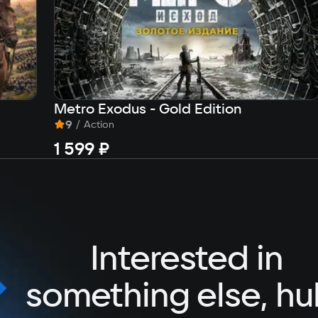
Metro Exodus - Gold Edition
9
/
Action
1 599 ₽
Interested in
something else, hu