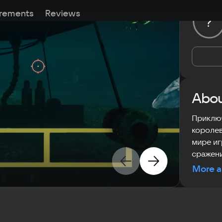
rements
Reviews
?
Abou
Приключ
королев
мире иг
сражени
More a