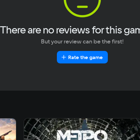
0.4 GB
Oth
м сторон 16:10
Не подх
There are no reviews for this ga
But your review can be the first!
Rate the game