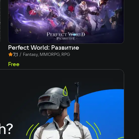
Perfect World: Развитие
Th
7,1
/
8
Fantasy, MMORPG, RPG
9
Free
h?