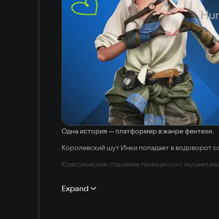
Hun
Одна история — платформер в жанре фентези.
Королевский шут Инки попадает в водоворот с
Классическое спасение принцессы с мушкетами 
Пробивайте себе путь.
Expand
Не только стрелялки.
— запоминающиеся, нередко абсурдные персонаж