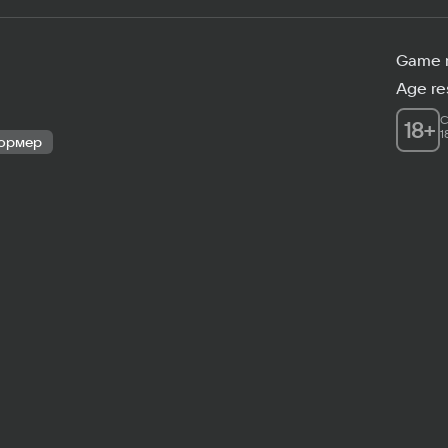
Game 
Age res
C
18
+
1
ормер