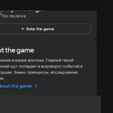
Player ratings
No reviews
Rate the game
t the game
ение в жанре фэнтези. Главный герой
ский шут попадает в водоворот событий в
рушек. Замки, принцессы, исследования,
я.
bout the game