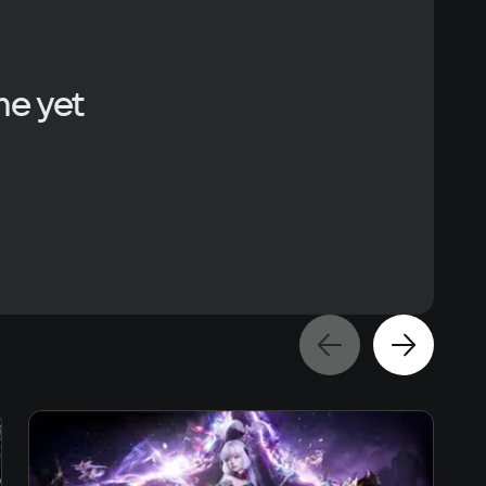
er
одит для мониторов с соотношением сторон 16:10
me yet