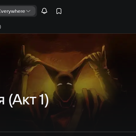
)
(Акт 1)