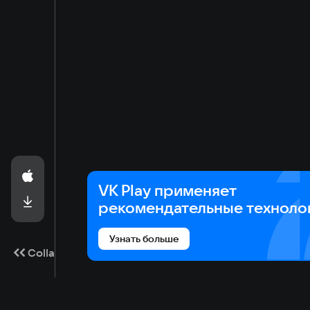
— множество локаций, наполненных детализиро
VK Play применяет
рекомендательные техноло
Узнать больше
Collapse