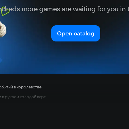
dreds more games are waiting for you in 
Open catalog
обытий в королевстве.
в руках и колодой карт.
и — всё как в жизни!