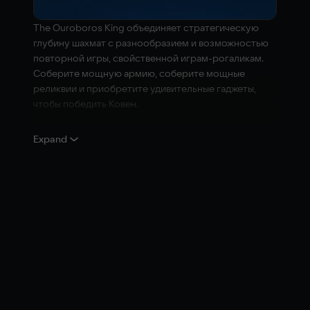
The Ouroboros King объединяет стратегическую
глубину шахмат с разнообразием и возможностью
повторной игры, свойственной играм-рогаликам.
Соберите мощную армию, соберите мощные
реликвии и приобретите удивительные гаджеты,
чтобы победить Ковен.
Основной Геймплей
Expand
Постройте Лучшую Армию
: Объедините
классические и новые шахматные фигуры,
реликвии, которые дают бонусы, и расходные
элементы, которые предоставляют вам
временные преимущества, чтобы создать
мощную армию.
Совершенствуйте Стратегию
: Вы можете
передвинуть только одну фигуру за ход,
поэтому вы должны выбирать внимательно.
Заставьте свои войска работать вместе, чтобы
уничтожить вражескую армию.