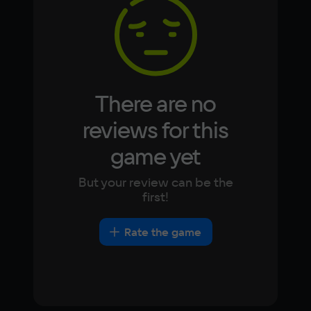
Korean
Portugues
Japanese
Turkish
There are no
reviews for this
game yet
But your review can be the
first!
Rate the game