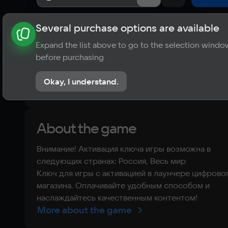
Several purchase options are available
About the game
News
Requirements
Player ratings
Expand the list above to go to the selection windo
?
before purchasing
No reviews
Okay, I understand.
Rate the game
About the game
Внимание! Активация ключа игры возможна в
следующих странах: Россия, Весь мир
Ключ для игры с активацией в лаунчере цифрово
магазина. Оплачивайте удобным способом и
наслаждайтесь качественным контентом!
More about the game