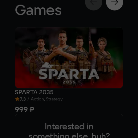
Games
SPARTA 2035
Ста
7,3
/
6,
Action, Strategy
999 ₽
Fre
Interested in
something else, huh?