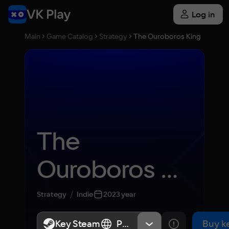
Log in
Main
Game Catalog
Strategy
The Ouroboros King
The 
Ouroboros 
King
Strategy
Indie
2023 year
Key Steam
Key Steam
Россия, Весь мир
Россия, Весь мир
Buy k