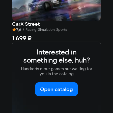
CarX Street
Dun
7,6
/
8,
Racing, Simulation, Sports
1 699 ₽
Fre
Interested in
something else, huh?
Hundreds more games are waiting for
you in the catalog
Open catalog