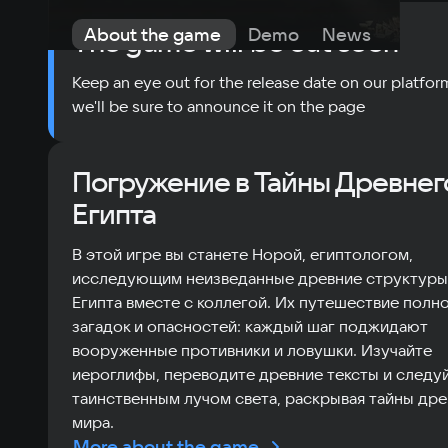
About the game
Demo
News
Requi
The game will be out soon
Keep an eye out for the release date on our platfor
we'll be sure to announce it on the page
Погружение в Тайны Древнег
Египта
В этой игре вы станете Норой, египтологом,
исследующим неизведанные древние структуры
Египта вместе с коллегой. Их путешествие полн
загадок и опасностей: каждый шаг поджидают
вооруженные противники и ловушки. Изучайте
иероглифы, переводите древние тексты и следуй
таинственным лучом света, раскрывая тайны др
мира.
More about the game