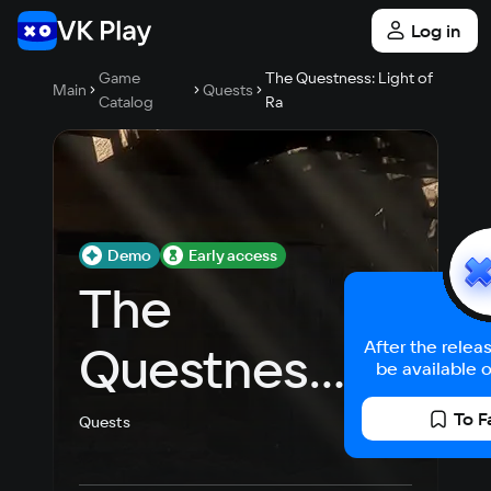
Log in
Game
The Questness: Light of
Main
Quests
Catalog
Ra
Demo
Early access
The 
Questness: 
After the relea
be available o
Light of Ra
To F
Quests