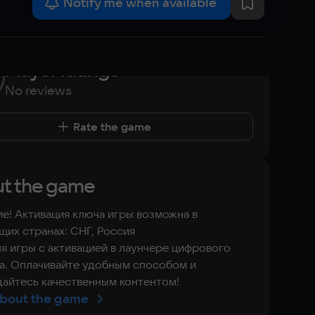
Notify me when available
Player ratings
No reviews
Rate the game
t the game
е! Активация ключа игры возможна в
их странах: СНГ, Россия
я игры с активацией в лаунчере цифрового
а. Оплачивайте удобным способом и
айтесь качественным контентом!
bout the game