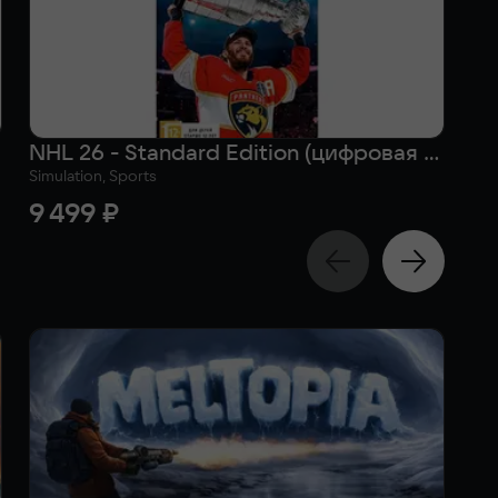
NHL 26 - Standard Edition (цифровая версия) (Xbox Series X|S) (WW)
Simulation, Sports
Sim
9 499 ₽
2 