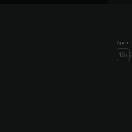
Age res
C
18
+
1