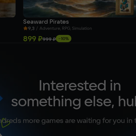
Seaward Pirates
9,3
/
Adventure, RPG, Simulation
899 ₽
−10%
999 ₽
Interested in
something else, hu
dreds more games are waiting for you in 