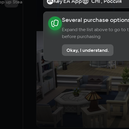
Key EA App
Key EA App
СНГ, Россия
СНГ, Россия
op up Steam
Several purchase options
About the game
News
Requi
Expand the list above to go to
before purchasing
Okay, I understand.