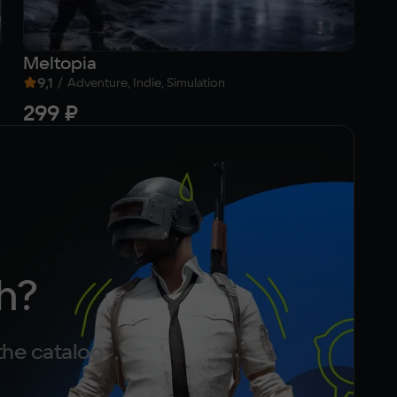
Meltopia
Cl
9,1
/
8
Adventure, Indie, Simulation
299 ₽
Fr
h?
the catalog