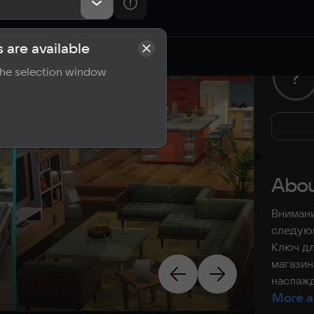
 are available
rements
Reviews
 the selection window
?
Abou
Внимани
следующ
Ключ дл
магазин
наслажд
More a