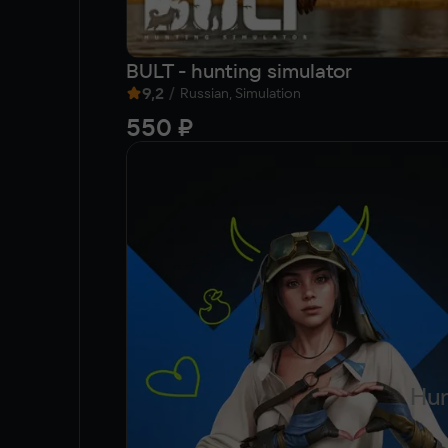
BULT - hunting simulator
9,2
/
Russian, Simulation
550 ₽
Hun