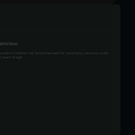
triction
ontains material not recommended for viewing by persons under 
8 years of age