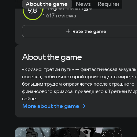
About the game
News
Requirements
Player ratings
9,8
1 617 reviews
Rate the game
About the game
«Кризис: третий путь» — фантастическая визуаль
новелла, события которой происходят в мире, чт
большим трудом оправляется после страшного
финансового кризиса, приведшего к Третьей Ми
войне.
More about the game