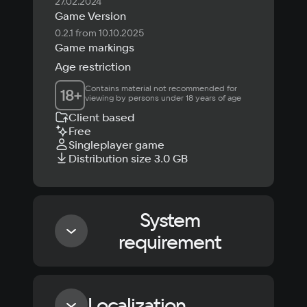
27.02.2024
Game Version
0.2.1 from 10.10.2025
Game markings
Age restriction
Contains material not recommended for 
18
+
viewing by persons under 18 years of age
Client based
Free
Singleplayer game
Distribution size 3.0 GB
System
requirement
Minimum
Localization