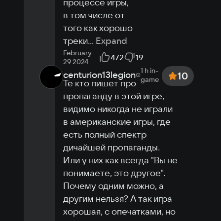
процессе игры, 
в том числе от 
того как хорошо 
треки
...
Expand
February
472
19
29 2024
1 h
in-
centurion13legion
10
game
Те кто пишет про 
пропаганду в этой игре, 
видимо никогда не играли 
в американские игры, где 
есть полный спектр 
дичайшей пропаганды. 
Или у них как всегда "Вы не 
понимаете, это другое". 
Почему одним можно, а 
другим нельзя? А так игра 
хорошая, с опечатками, но 