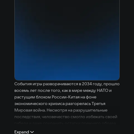
События игры разворачиваются в 2034 году, прошло
восемь лет после того, как в мире между НАТО и
растущим блоком России-Китая на фоне
экономического кризиса разгорелась Третья
Мировая война. Несмотря на разрушительные
последствия, человечество смогло избежать своей
гибели и даже сохранить остатки прежнего образа
жизни, благодаря современным средствам обороны
Expand