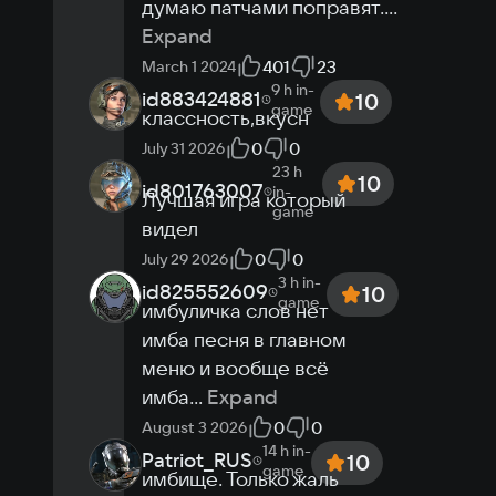
думаю патчами поправят.
...
Expand
401
23
March 1 2024
9 h
in-
id883424881
10
game
классность,вкусн
0
0
July 31 2026
23 h
10
id801763007
in-
Лучшая игра который 
game
видел
0
0
July 29 2026
3 h
in-
id825552609
10
game
имбуличка слов нет 
имба песня в главном 
меню и вообще всё 
имба
...
Expand
0
0
August 3 2026
14 h
in-
Patriot_RUS
10
game
имбище. Только жаль 