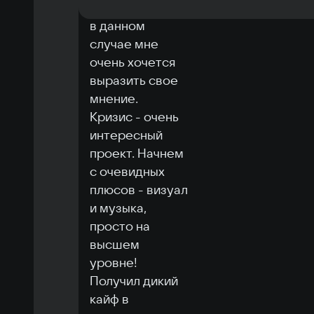
к играм, однако 
в данном 
случае мне 
очень хочется 
выразить свое 
мнение.

Кризис - очень 
интересный 
проект. Начнем 
с очевидных 
плюсов - визуал 
и музыка, 
просто на 
высшем 
уровне! 
Получил дикий 
кайф в 