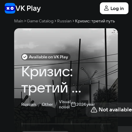
Log in
Main
Game Catalog
Russian
Кризис: третий путь
Available on VK Play
Кризис: 
третий 
путь
Visual
Russian
Other
2024 year
novel
Not available