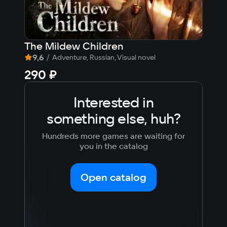
The Mildew Children
Zav
9,6
/
8,
Adventure, Russian, Visual novel
290 ₽
35
Interested in
something else, huh?
Hundreds more games are waiting for
you in the catalog
Open catalog