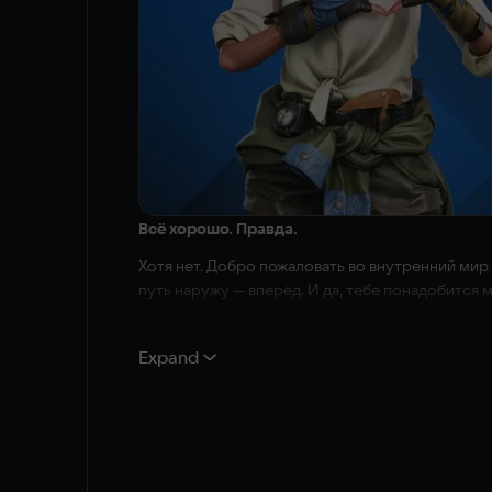
Всё хорошо. Правда.
Хотя нет. Добро пожаловать во внутренний мир
путь наружу — вперёд. И да, тебе понадобится 
Унижение. Страх. Провал. Потеря. Раскаяние.
Expand
Каждый из нас это чувствовал. Но ты когда-ни
сроками, мучимый мыслями «а ведь мог бы иначе
Пора встретиться с демонами лицом к лицу.
Что тебя ждёт?