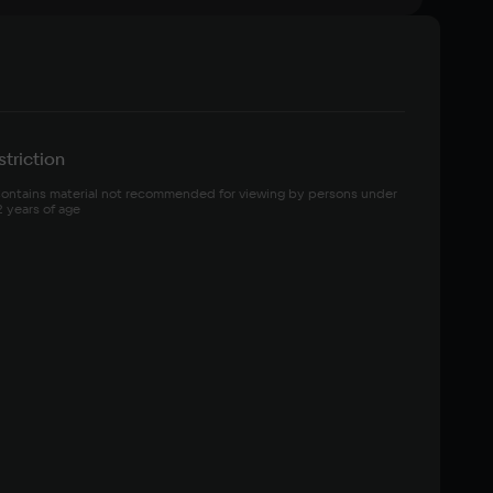
triction
ontains material not recommended for viewing by persons under 
2 years of age