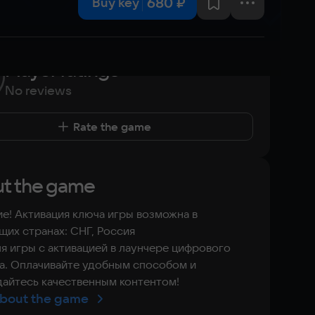
680 ₽
Buy key
Player ratings
No reviews
Rate the game
t the game
е! Активация ключа игры возможна в
их странах: СНГ, Россия
я игры с активацией в лаунчере цифрового
а. Оплачивайте удобным способом и
айтесь качественным контентом!
bout the game