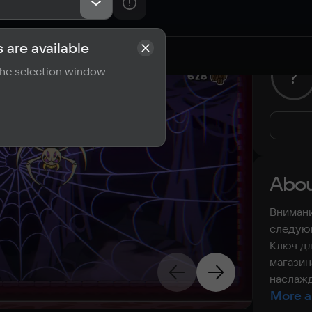
 are available
rements
Reviews
 the selection window
?
Abou
Внимани
следующ
Ключ дл
магазин
наслажд
More a