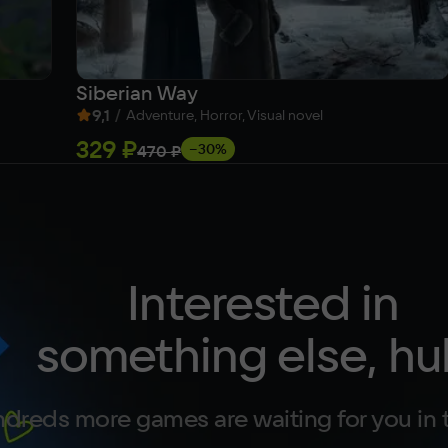
Siberian Way
9,1
/
Adventure, Horror, Visual novel
329 ₽
−30%
470 ₽
Interested in
something else, hu
dreds more games are waiting for you in 