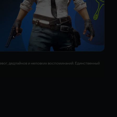
евог, дедлайнов и неловких воспоминаний. Единственный
? Преследуемый призраками школьных фейлов, прижатый