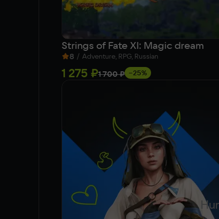
Strings of Fate XI: Magic dream
8
/
Adventure, RPG, Russian
1 275 ₽
−25%
1 700 ₽
Hun