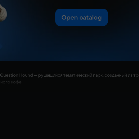
Open catalog
 Question Hound — рушащийся тематический парк, созданный из тр
много кофе.
будь оказывался заперт в этих эмоциях, окружённый их миньонами
»? Звучит весело, да?