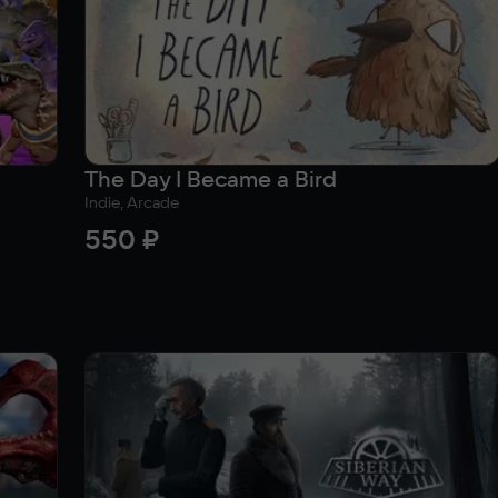
The Day I Became a Bird
Indie, Arcade
550 ₽