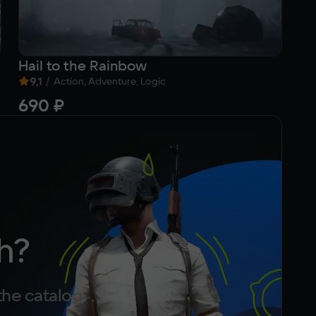
Hail to the Rainbow
Me
9,1
/
9
Action, Adventure, Logic
690 ₽
2
h?
the catalog