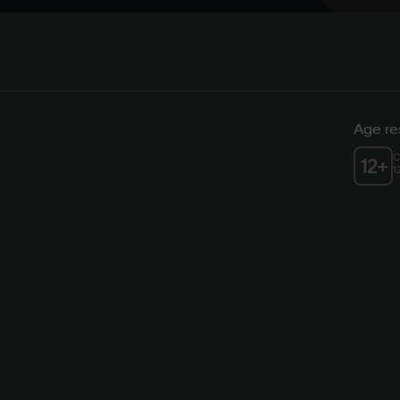
Age res
C
12
+
1