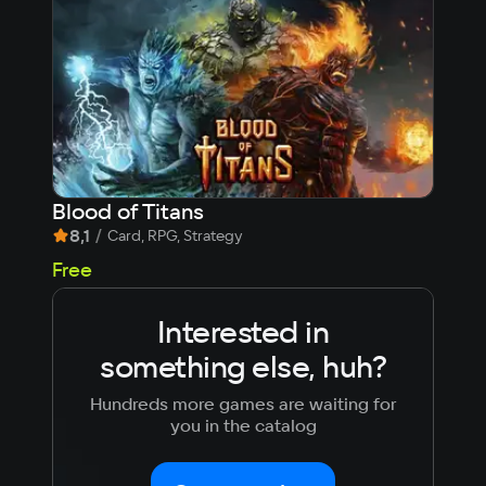
Blood of Titans
Will
8,1
/
7,
Card, RPG, Strategy
Free
Fre
Interested in
something else, huh?
Hundreds more games are waiting for
you in the catalog