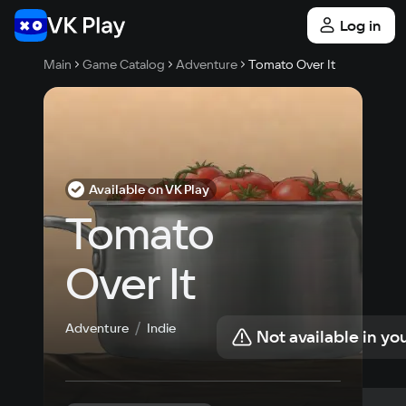
Log in
Main
Game Catalog
Adventure
Tomato Over It
Available on VK Play
Tomato 
Over It
Adventure
Indie
Not available in yo