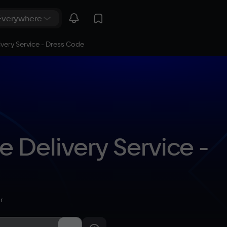
livery Service - Dress Code
e Delivery Service - 
r