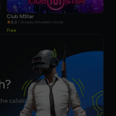
Club MStar
Fr
8,3
/
6
Arcade, Simulation, Social
Free
Fr
h?
the catalog