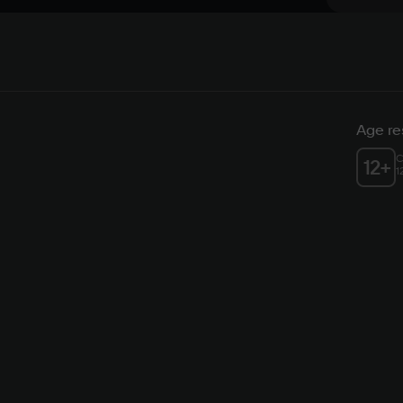
Age res
C
12
+
1