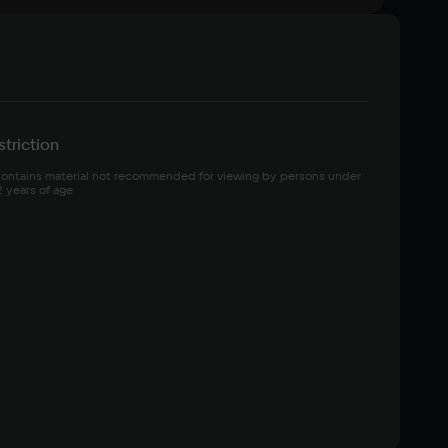
triction
ontains material not recommended for viewing by persons under 
2 years of age