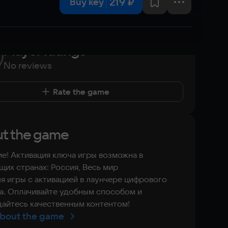
219 ₽
Buy key
Player ratings
No reviews
Rate the game
t the game
е! Активация ключа игры возможна в
их странах: Россия, Весь мир
я игры с активацией в лаунчере цифрового
а. Оплачивайте удобным способом и
айтесь качественным контентом!
bout the game