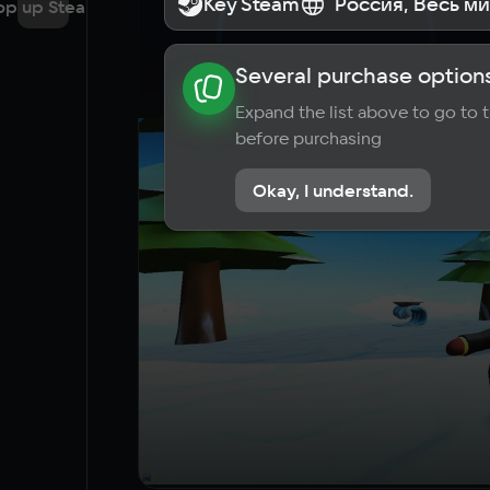
Key Steam
Key Steam
Россия, Весь м
Россия, Весь м
op up Steam
Several purchase options
About the game
News
Requi
Expand the list above to go to
before purchasing
Okay, I understand.