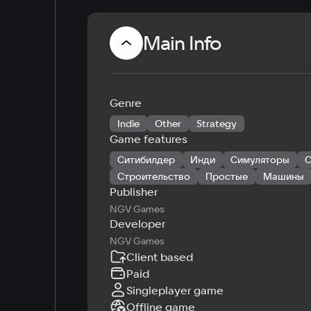
Main Info
Genre
Indie
Other
Strategy
Game features
Ситибилдер
Инди
Симуляторы
С
Строительство
Простые
Машины
Publisher
NGV Games
Developer
NGV Games
Client based
Paid
Singleplayer game
Offline game