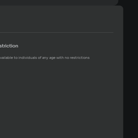
triction
vailable to individuals of any age with no restrictions