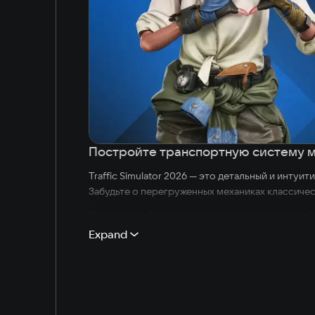
Постройте транспортную систему м
Traffic Simulator 2026 — это детальный и инту
Забудьте о перегруженных механиках классичес
Спроектируйте идеальную дорожную сеть, изба
работы!
Expand
Ключевые особенности игры:
Полная свобода в песочнице: Создавайте уник
жестких линейных ограничений.