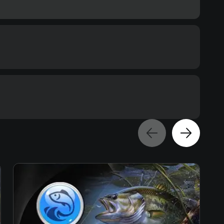
ommended
s 10
Text
Voiceover
cessor
ore i5-7400 / AMD Ryzen 3 1200
mory
eo card
GeForce GTX 1050 Ti / AMD Radeon RX 560
ace