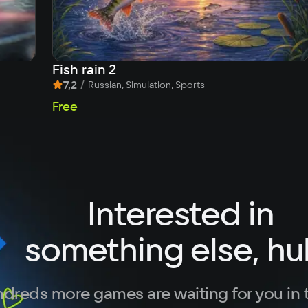
1 ГБ
Fish rain 2
7,2
/
Russian, Simulation, Sports
Free
Interested in
something else, hu
dreds more games are waiting for you in 