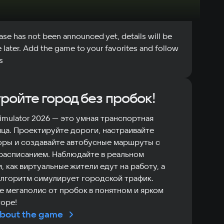
 not announced
ase has not been announced yet, details will be
e later. Add the game to your favorites and follow
s
ройте город без пробок!
 Simulator 2026 — это умная транспортная
ца. Проектируйте дороги, настраивайте
ры и создавайте автобусные маршруты с
расписанием. Наблюдайте в реальном
, как виртуальные жители едут на работу, а
лгоритм симулирует городской трафик.
е мегаполис от пробок в понятном и ярком
оре!
bout the game