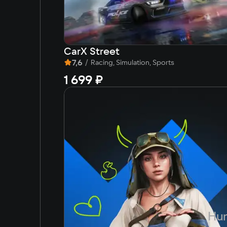
500 МБ
CarX Street
7,6
/
Racing, Simulation, Sports
1 699 ₽
Hun