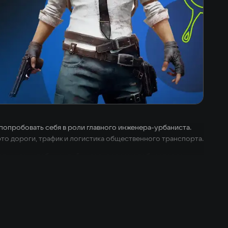
т попробовать себя в роли главного инженера-урбаниста.
это дороги, трафик и логистика общественного транспорта.
тику так, чтобы каждый житель вовремя добирался до
енными зонами и экспериментируйте с ландшафтом без