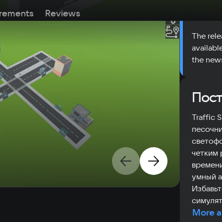
Date
rements
Reviews
The rele
availabl
the new
Пост
Traffic
песочни
светофо
четким 
времени
умный а
Избавьт
симулят
More a