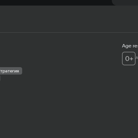
Age res
0
+
A
тратегия