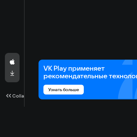
Глубокая настройка перекрестков: Управляйте
работы светофоров для умного распределения
Автобусные маршруты и расписание: Организуй
настраивайте интервалы движения автобусов.
Живой город в реальном времени: Наблюдайте з
продвинутый алгоритм поиска путей заставляе
Смена времени суток: Оцените, как меняется го
своей атмосферой.
VK Play применяет
О разработчике и оптимизации:
рекомендательные техноло
Проект разработан независимым автором на дви
Узнать больше
сетки мира, игра обеспечивает высокую произ
Collapse
Включайте зеленый свет, запускайте первый авт