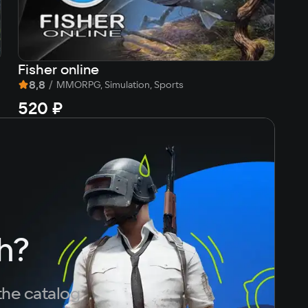
Fisher online
Me
8,8
/
9
MMORPG, Simulation, Sports
520 ₽
2
h?
the catalog