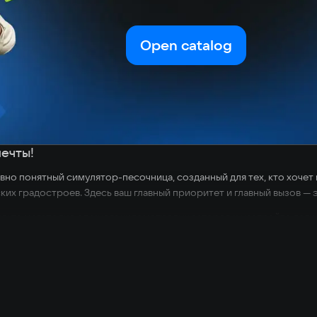
Open catalog
ечты!
итивно понятный симулятор-песочница, созданный для тех, кто хоче
ких градостроев. Здесь ваш главный приоритет и главный вызов — 
вьте мегаполис от многокилометровых заторов и настройте логис
альные дорожные развязки, соединяйте жилые массивы с промышл