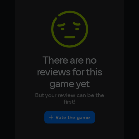
Chinese
Arabic
Italian
Memory
Korean
Portugues
8 ГБ
Japanese
Turkish
Video card
NVIDIA GeForce GTX 750 Ti
Space
There are no
20 ГБ
reviews for this
Other
game yet
DirectX(R): 10, Звуковая карта: совместимая 
c DirectX
But your review can be the
first!
Rate the game