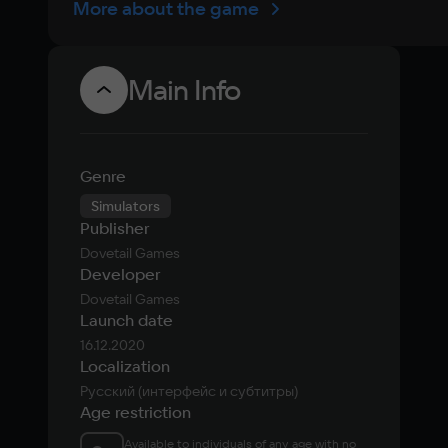
More about the game
Main Info
Genre
Simulators
Publisher
Dovetail Games
Developer
Dovetail Games
Launch date
16.12.2020
Localization
Русский (интерфейс и субтитры)
Age restriction
Available to individuals of any age with no 