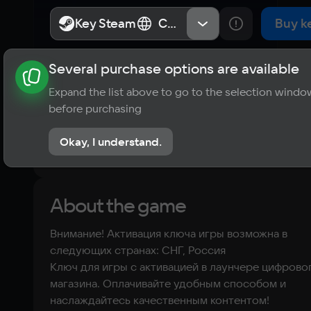
Marseille - 
Key Steam
Key Steam
СНГ, Россия
СНГ, Россия
Buy k
Avignon 
Several purchase options are available
About the game
News
Requirements
Player ratings
Route Add-
Expand the list above to go to the selection windo
?
before purchasing
No reviews
On
Okay, I understand.
Rate the game
About the game
Внимание! Активация ключа игры возможна в
следующих странах: СНГ, Россия
Ключ для игры с активацией в лаунчере цифрово
магазина. Оплачивайте удобным способом и
наслаждайтесь качественным контентом!