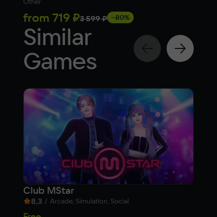
Other
Simul
from
719 ₽
9 
−80%
3 599 ₽
Similar
Games
Club MStar
Day
8,3
/
7,9
Arcade, Simulation, Social
Free
Fre