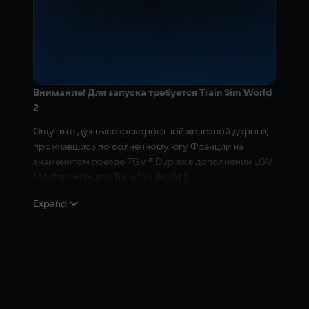
Внимание! Для запуска требуется Train Sim World
2
Ощутите дух высокоскоростной железной дороги,
промчавшись по солнечному югу Франции на
знаменитом поезде TGV® Duplex в дополнении LGV
Méditerranée для Train Sim World 2.
Маршрут LGV Méditerranée был открыт в 2001 году.
Expand
Он был спроектирован в качестве отдельного
высокоскоростного участка, завершающего линию
между Парижем и южным побережьем Франции.
Этот маршрут, находящийся под управлением
компании SNCF®, предлагает пассажирам,
направляющимся в «Ла-Мер», удобство и комфорт,
позволяющие ему на равных конкурировать с