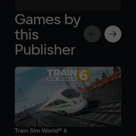
Games by
this
Publisher
Train Sim World® 6
Tra