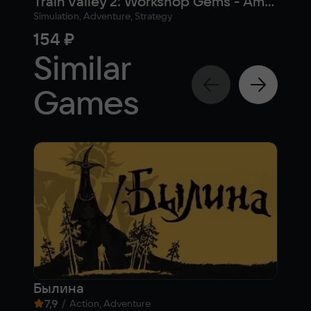
Train Valley 2: Workshop Gems - Amber
Simulation, Adventure, Strategy
Adven
154 ₽
36
Similar
Games
Былина
Blo
7,9
/
8,1
Action, Adventure