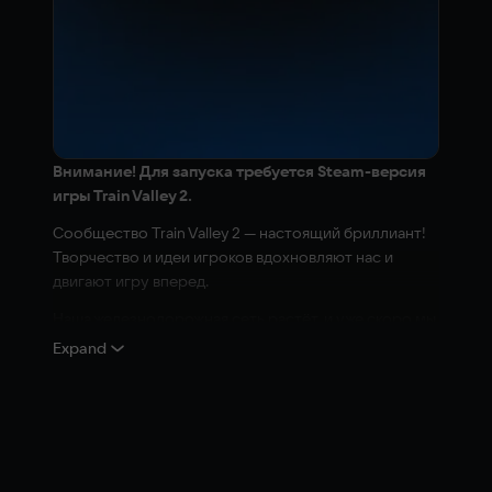
Внимание! Для запуска требуется Steam-версия
игры Train Valley 2.
Сообщество Train Valley 2 — настоящий бриллиант!
Творчество и идеи игроков вдохновляют нас и
двигают игру вперед.
Наша железнодорожная сеть растёт, и уже скоро мы
достигнем отметки в 3000 пользовательских
Expand
уровней. Мы собрали наиболее популярные уровни
попавшие в категорию «Избранное»,
усовершенствовали их и создали коллекцию под
названием «Train Valley 2 GEMs». Рады представить
четвёртый набор — «Train Valley 2: Workshop Gems -
Amethyst».