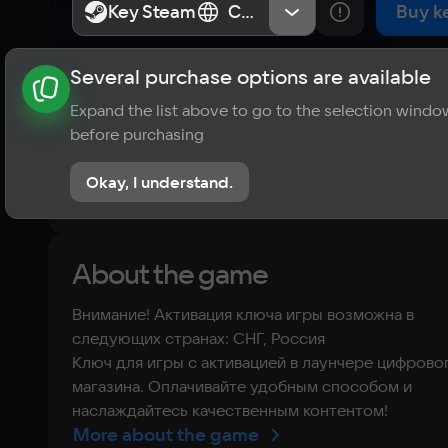
Amethyst
Key Steam
Key Steam
СНГ, Россия
СНГ, Россия
Buy k
Several purchase options are available
About the game
News
Requirements
Player ratings
Expand the list above to go to the selection windo
?
before purchasing
No reviews
Okay, I understand.
Rate the game
About the game
Внимание! Активация ключа игры возможна в
следующих странах: СНГ, Россия
Ключ для игры с активацией в лаунчере цифрово
магазина. Оплачивайте удобным способом и
наслаждайтесь качественным контентом!
More about the game