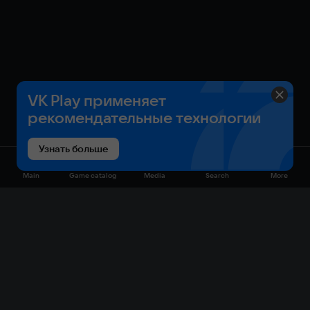
VK Play применяет
рекомендательные технологии
Узнать больше
Main
Game catalog
Media
Search
More
Game catalog
Available on VK Play
Free
Sale