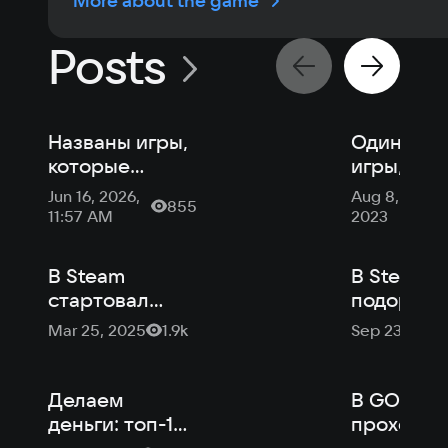
More about the game
Posts
Названы игры,
Одиночн
которые
игры,
удалят из PS
которые 
Jun 16, 2026,
Aug 8,
855
Plus в июле
хочется
11:57 AM
2023
проходит
снова и
В Steam
В Steam
снова
стартовал
подорожа
«Фестиваль
серия иг
Mar 25, 2025
1.9k
Sep 23, 2021
градостроения
Tropico
и симуляторов
колоний»
Делаем
В GOG
деньги: топ-10
проходит
экономических
фестивал