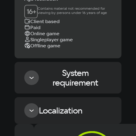
Contains material not recommended for 
16
+
viewing by persons under 16 years of age
Client based
Paid
Online game
Singleplayer game
Offline game
System
requirement
Minimum
Localization
OS
Windows 7