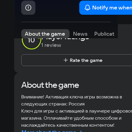
Notify me when
About the game
News
Publications
Player ratings
10
1 review
Rate the game
About the game
Внимание! Активация ключа игры возможна в
следующих странах: Россия
Ключ для игры с активацией в лаунчере цифрово
магазина. Оплачивайте удобным способом и
наслаждайтесь качественным контентом!