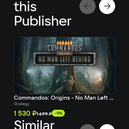
this
Publisher
Commandos: Origins - No Man Left Behind
Strategy
Actio
1 530 ₽
6 1
−9%
1 699 ₽
Similar