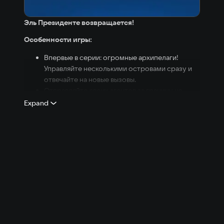
Эль Президенте возвращается!
Особенности игры:
Впервые в серии: огромные архипелаги!
Управляйте несколькими островами сразу и
отвечайте на новые вызовы.
Отправляйте своих агентов за границу на
охоту за чудесами света – пора расширить
Expand
вашу коллекцию.
Стройте мосты и тоннели, перевозите
граждан и туристов на такси, автобусах и
канатных дорогах. В Tropico 6 вас ждут
совершенно новые возможности в области
транспорта и инфраструктуры.
Украшайте и перестраивайте свой дворец,
выбирая из самых разных материалов.
Для Tropico 6 мы переработали систему
исследований. Теперь в центре внимания
находится политическая сторона нелегкой