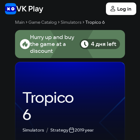
Log in
Main
Game Catalog
Simulators
Tropico 6
Hurry up and buy
the game at a
4 дня left
discount
Tropico 
6
Simulators
Strategy
2019 year