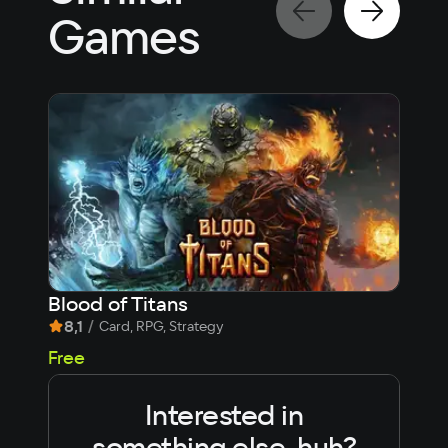
Games
Blood of Titans
Ста
8,1
/
6,
Card, RPG, Strategy
Free
Fre
Interested in
something else, huh?