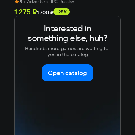
8
/
8
Adventure, RPG, Russian
1 275 ₽
613
−25%
1 700 ₽
Interested in
something else, huh?
Hundreds more games are waiting for
you in the catalog
Open catalog