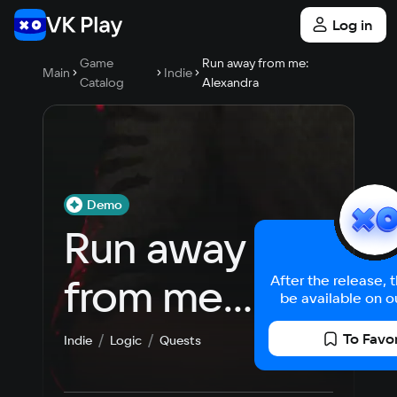
Log in
Game
Run away from me:
Main
Indie
Catalog
Alexandra
Demo
Run away 
from me: 
After the release, 
be available on o
Alexandra
To Favo
Indie
Logic
Quests