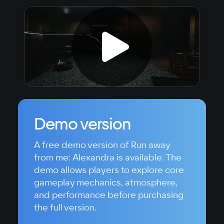
Demo version
A free demo version of Run away
from me: Alexandra is available. The
demo allows players to explore core
gameplay mechanics, atmosphere,
and performance before purchasing
the full version.