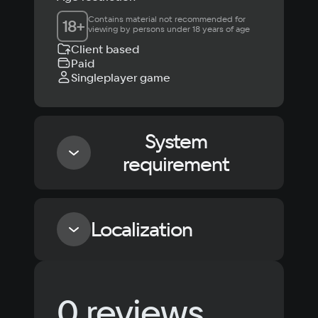
Contains material not recommended for 
18
+
viewing by persons under 18 years of age
Client based
Paid
Singleplayer game
System
requirement
Minimum
Localization
OS
Windows 10
Language
Text
Voiceover
Language
Processor
0 reviews
Russian
Spanish
Intel Core i5—4460 4x3.2 ГГц / AMD Ryzen 5 