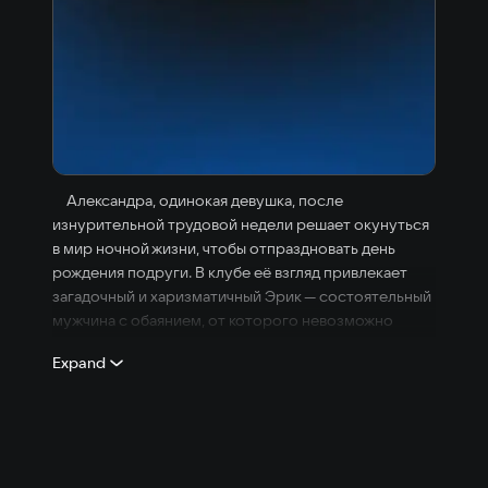
Александра, одинокая девушка, после
изнурительной трудовой недели решает окунуться
в мир ночной жизни, чтобы отпраздновать день
рождения подруги. В клубе её взгляд привлекает
загадочный и харизматичный Эрик — состоятельный
мужчина с обаянием, от которого невозможно
оторваться. Эта ночь обещает быть
Expand
волнующей...софиты, танцы, шум толпы…
неожиданно, перед глазами у Александры начинает
все плыть и мир вокруг погружается во тьму…
Александра знает цену доверия — его нужно
заслужить. Воспитанная в неполной семье, она