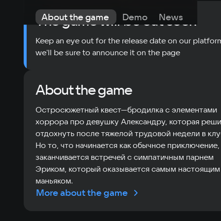
About the game
Demo
News
Public
The game will be out soon
Keep an eye out for the release date on our platfor
we'll be sure to announce it on the page
About the game
Остросюжетный квест—бродилка с элементами
хоррора про девушку Александру, которая реш
отдохнуть после тяжелой трудовой недели в клу
Но то, что начинается как обычное приключение,
заканчивается встречей с симпатичным парнем
Эриком, который оказывается самым настоящим
маньяком.
More about the game