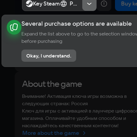
Key Steam
Key Steam
Россия
Россия
Buy k
Several purchase options are available
About the game
News
Requirements
Player ratings
Expand the list above to go to the selection windo
?
before purchasing
No reviews
Okay, I understand.
Rate the game
About the game
Внимание! Активация ключа игры возможна в
следующих странах: Россия
Ключ для игры с активацией в лаунчере цифрово
магазина. Оплачивайте удобным способом и
наслаждайтесь качественным контентом!
More about the game