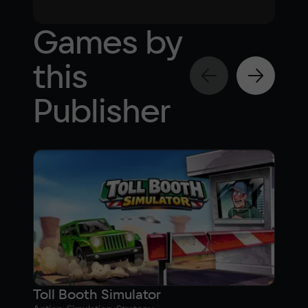
Games by
this
Publisher
Toll Booth Simulator
Ult