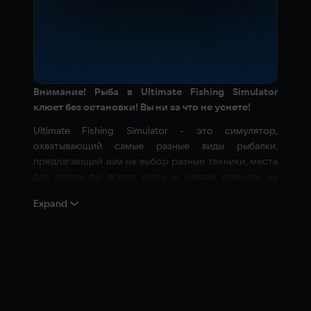
Внимание! Рыба в Ultimate Fishing Simulator
клюет без остановки! Вы ни за что не уснете!
Ultimate Fishing Simulator - это симулятор,
охватывающий самые разные виды рыбалки,
предлагающий вам на выбор разные техники, места
для ловли по всему миру и, самое главное, не
требующий постоянного подключения к интернету.
Expand
Если вы устали ждать поклевку и засыпаете перед
монитором, значит, вы играете в плохую игру! В
Ultimate Fishing Simulator такого никогда не случится.
Выберите подходящее оборудование и наживку, а
затем бросайте удочку и ждите поклевки. Успех
гарантирован.