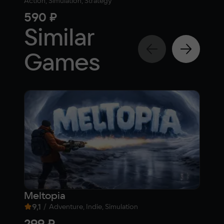
Action, Simulation, Strategy
Simul
590 ₽
20
Similar
Games
Meltopia
Tan
9,1
/
7,1
Adventure, Indie, Simulation
299 ₽
Fre