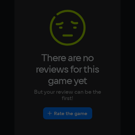
Arabic
Italian
Memory
Korean
Portugues
4 Гб
Japanese
Turkish
Video card
NVIDIA Geforce GTX 660 2 GB
Space
There are no
15 ГБ
reviews for this
Other
game yet
DirectX(R): 11, Звуковая карта: совместимая 
c DirectX
But your review can be the
first!
Rate the game