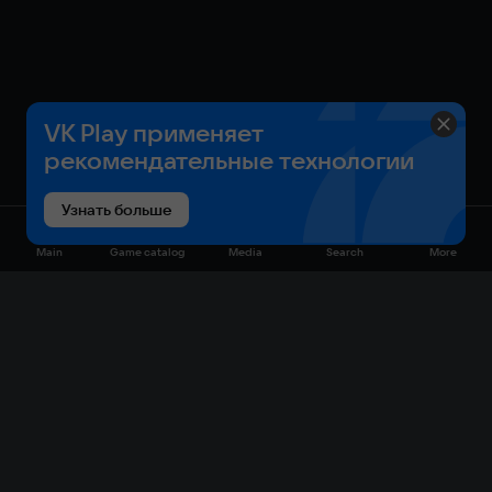
VK Play применяет
рекомендательные технологии
Узнать больше
Main
Game catalog
Media
Search
More
Game catalog
Available on VK Play
Free
Sale
My games