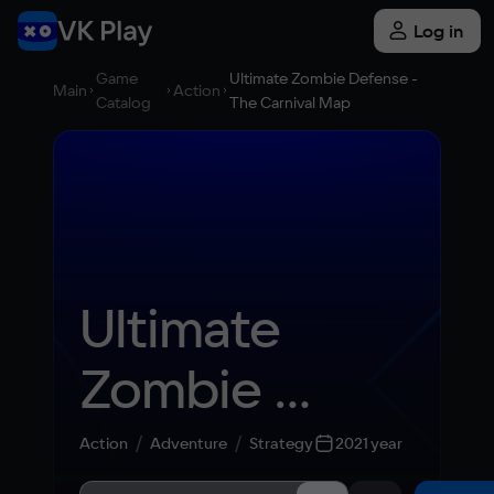
Log in
Game
Ultimate Zombie Defense -
Main
Action
Catalog
The Carnival Map
Ultimate 
Zombie 
Defense - 
Action
Adventure
Strategy
2021 year