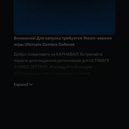
Внимание! Для запуска требуется Steam-версия
игры Ultimate Zombie Defense.
Добро пожаловать на КАРНАВАЛ! Встречайте
первое долгожданное дополнение для ULTIMATE
ZOMBIE DEFENSE. Исследуйте большую
заброшенную карту карнавала, полную
аттракционов и игр, и очистите ее от нежити раз и
Expand
навсегда. ОСТОРОЖНО, КЛОУН!
Описание контента для взрослых
Разработчики описывают контент так:
Эта игра может содержать материалы, не
подходящие для всех возрастных категорий, или не
подходящие для просмотра на рабочем месте: