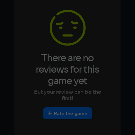
Memory
Arabic
Italian
4 Гб
Korean
Portugues
Japanese
Turkish
Video card
Intel HD Graphics 5000
Space
1 ГБ
There are no
Other
reviews for this
DirectX(R): 11, Звуковая карта: совместимая 
game yet
c DirectX
But your review can be the
first!
Rate the game