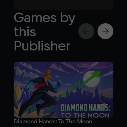
Games by
this
Publisher
Diamond Hands: To The Moon
Hel