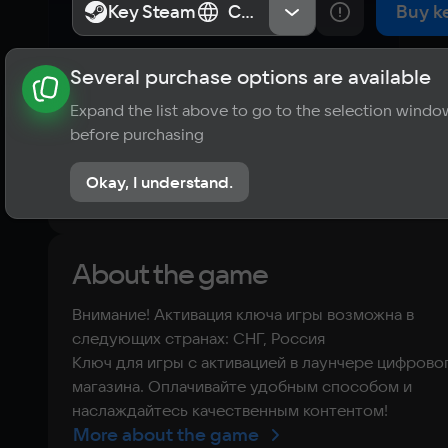
The Carnival 
Key Steam
Key Steam
СНГ, Россия
СНГ, Россия
Buy k
Map
Several purchase options are available
About the game
News
Requirements
Player ratings
Expand the list above to go to the selection windo
?
before purchasing
No reviews
Okay, I understand.
Rate the game
About the game
Внимание! Активация ключа игры возможна в
следующих странах: СНГ, Россия
Ключ для игры с активацией в лаунчере цифрово
магазина. Оплачивайте удобным способом и
наслаждайтесь качественным контентом!
More about the game