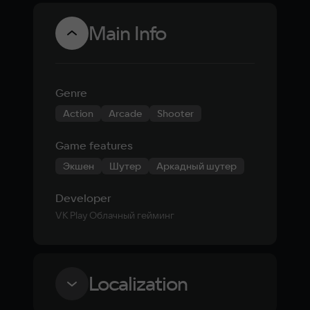
секс-игрушек
(18+)
Main Info
Genre
Action
Arcade
Shooter
Game features
Экшен
Шутер
Аркадный шутер
Developer
VK Play Облачный гейминг
Localization