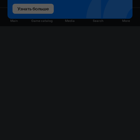
Узнать больше
Main
Game catalog
Media
Search
More
Game catalog
Available on VK Play
Free
Sale
My games
Cloud gaming
Main
Plans
Download
FAQ