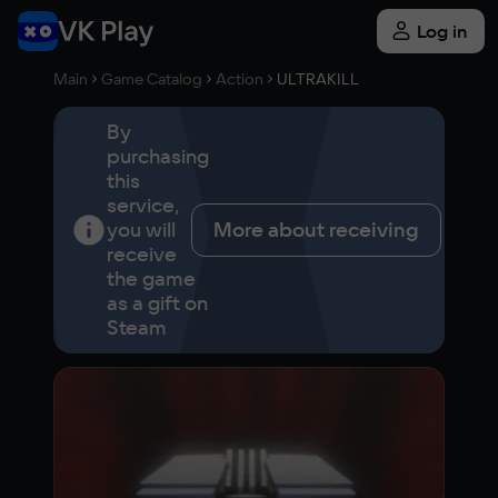
Log in
Main
Game Catalog
Action
ULTRAKILL
By
purchasing
this
service,
you will
More about receiving
receive
the game
as a gift on
Steam