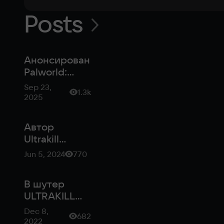
Posts
Анонсирован
Palworld:
Palfarm —
Sep 23,
1.3k
симулятор
2025
фермы с
Палами
Автор
Ultrakill
заявил, что
Jun 5, 2024
770
не видит в
пиратстве
В шутер
ничего
ULTRAKILL
плохого
добавили
Dec 8,
682
поддержку
2022