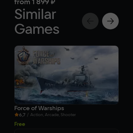
from
1 899 ₽
fr
Similar
Games
Force of Warships
Fro
6,7
/
6,
Action, Arcade, Shooter
Free
Fre