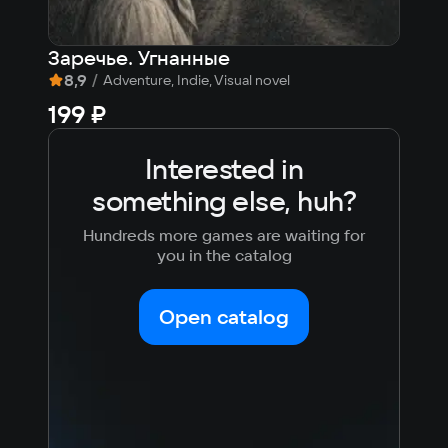
Заречье. Угнанные
The
8,9
/
9,
Adventure, Indie, Visual novel
199 ₽
29
Interested in
something else, huh?
Hundreds more games are waiting for
you in the catalog
Open catalog