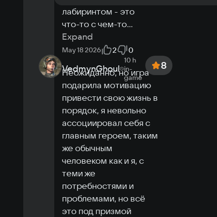
лабиринтом - это 
что-то с чем-то
...
Expand
2
0
May 18 2026
10 h
8
VedmynGhoul
in-
Неожиданно, но игра 
game
подарила мотивацию 
привести свою жизнь в 
порядок, я невольно 
ассоциировал себя с 
главным героем, таким 
же обычным 
человеком как и я, с 
теми же 
потребностями и 
проблемами, но всё 
это под призмой 