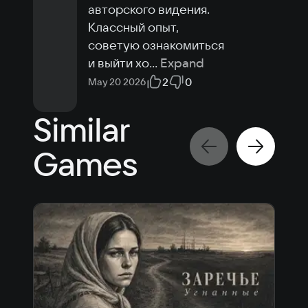
авторского видения.

Классный опыт, 
советую ознакомиться 
и выйти хо
...
Expand
2
0
May 20 2026
Similar
Games