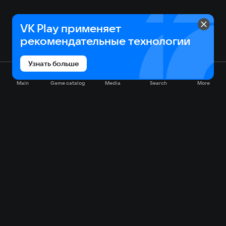
VK Play применяет
рекомендательные технологии
Узнать больше
Main
Game catalog
Media
Search
More
Game catalog
Available on VK Play
Free
Sale
My games
Cloud gaming