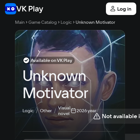
Log in
Main
Game Catalog
Logic
Unknown Motivator
Available on VK Play
Unknown 
Motivator
Visual
Logic
Other
2026 year
novel
Not available 