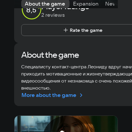
About the game
Expansion
News
R
Player ratings
8,5
2 reviews
Rate the game
About the game
Специалисту контакт-центра Леониду вдруг нач
приходить мотивационные и жизнеутверждающ
видеосообщения от незнакомца с очень похожей
внешностью.
More about the game