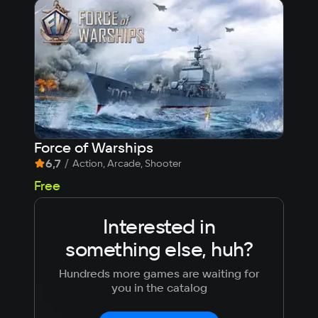
Force of Warships
KI
6,7
/
9,
Action, Arcade, Shooter
57
Free
Interested in
something else, huh?
Hundreds more games are waiting for
you in the catalog