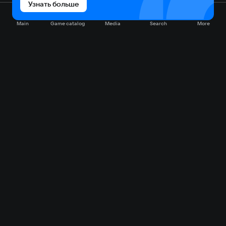
Узнать больше
Main
Game catalog
Media
Search
More
Game catalog
Available on VK Play
Free
Sale
My games
Cloud gaming
Main
Plans
Download
FAQ
Market