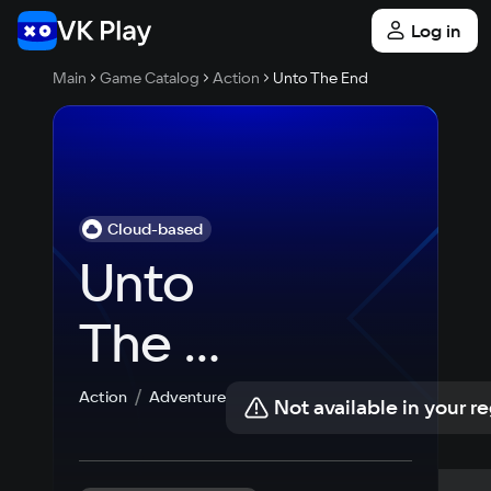
Log in
Main
Game Catalog
Action
Unto The End
Cloud-based
Unto 
The 
End
Action
Adventure
Not available in your r