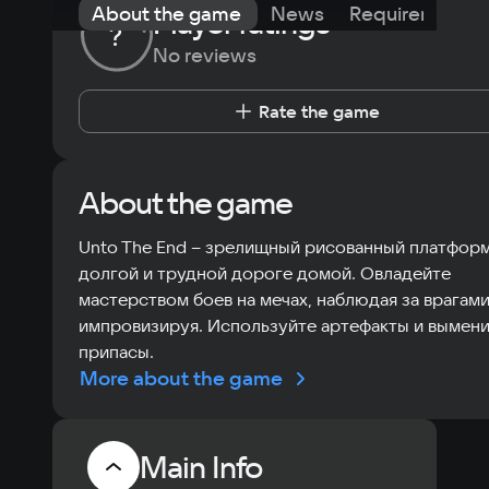
About the game
News
Requirements
Player ratings
?
No reviews
Rate the game
About the game
Unto The End – зрелищный рисованный платфор
долгой и трудной дороге домой. Овладейте
мастерством боев на мечах, наблюдая за врагами
импровизируя. Используйте артефакты и вымен
припасы.
More about the game
Main Info