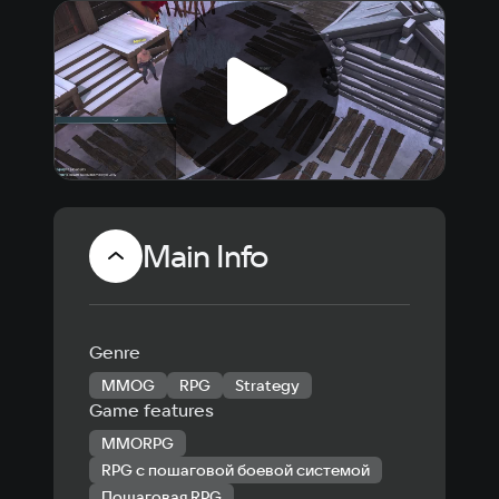
Main Info
Genre
MMOG
RPG
Strategy
Game features
MMORPG
RPG с пошаговой боевой системой
Пошаговая RPG