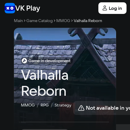
Log in
Main
Game Catalog
MMOG
Valhalla Reborn
Game in development
Valhalla 
Reborn
MMOG
RPG
Strategy
Not available in y