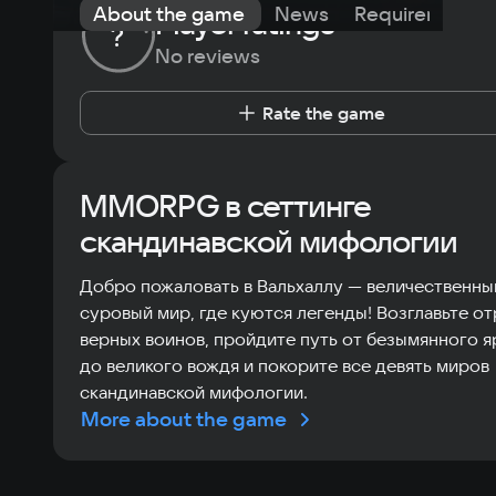
About the game
News
Requirements
Player ratings
?
No reviews
Rate the game
MMORPG в сеттинге
скандинавской мифологии
Добро пожаловать в Вальхаллу — величественны
суровый мир, где куются легенды! Возглавьте о
верных воинов, пройдите путь от безымянного я
до великого вождя и покорите все девять миров
скандинавской мифологии.
More about the game