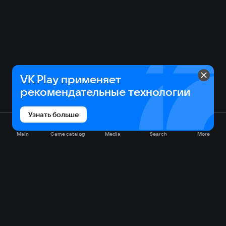
VK Play применяет
рекомендательные технологии
Узнать больше
Main
Game catalog
Media
Search
More
Game catalog
Available on VK Play
Free