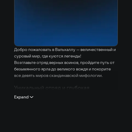
Добро пожаловать в Вальхаллу — величественный и
суровый мир, где куются легенды!
Возглавьте отряд верных воинов, пройдите путь от
безымянного ярла до великого вождя и покорите
все девять миров скандинавской мифологии.
Уникальный отряд и глубокая
кастомизация
Expand
Собирайте команду из воинов различных классов,
каждый из которых обладает уникальными
способностями и характеристиками. Развивайте
каждого бойца по своему усмотрению и создавайте