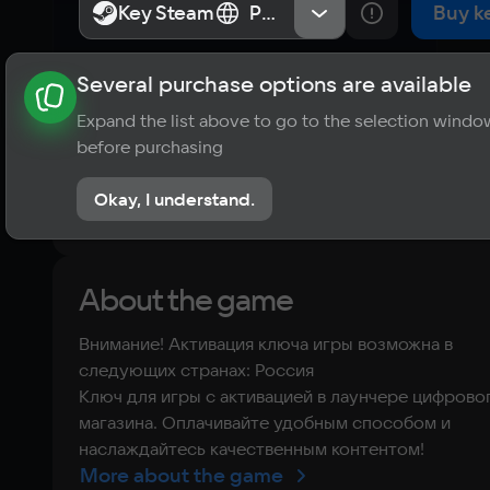
New York
Key Steam
Key Steam
Россия
Россия
Buy k
Several purchase options are available
About the game
News
Requirements
Player ratings
Expand the list above to go to the selection windo
?
before purchasing
No reviews
Okay, I understand.
Rate the game
About the game
Внимание! Активация ключа игры возможна в
следующих странах: Россия
Ключ для игры с активацией в лаунчере цифрово
магазина. Оплачивайте удобным способом и
наслаждайтесь качественным контентом!
More about the game