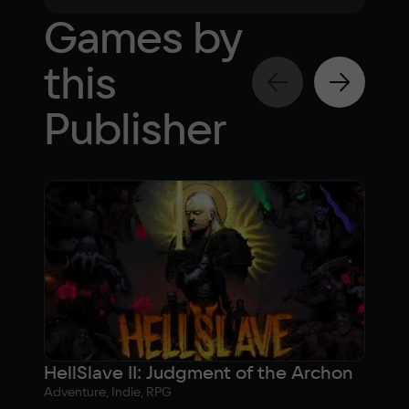
Games by
this
Publisher
HellSlave II: Judgment of the Archon
DIV
Adventure, Indie, RPG
Actio