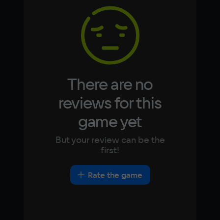
4 Гб
Korean
Portugues
Japanese
Turkish
Video card
1 GB VRAM OpenGL 2.1+
Space
2 ГБ
There are no
Other
reviews for this
DirectX(R): 11, Звуковая карта: совместимая 
game yet
c DirectX
But your review can be the
first!
Rate the game