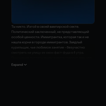
Ты никто. Изгой в своей вампирской секте.
Политический заключенный, не представляющий
особой ценности. Иммигрантка, которая так и не
нашла корни в городе иммигрантов. Заядлый
курильщик, чье любимое занятие - безучастно
смотреть на улицу из окон фаст-фуда в 4 утра.
Ощущение пустоты внизу живота говорит вам, что
вы обречены, и искаженные голоса из теней, похоже,
Expand
соглашаются. Проклятие вашего клана затрудняет
взаимодействие с повседневными технологиями.
Диссоциация - ваше естественное состояние.
Но когда лидер нью-йоркских анархов встречает
ужасный конец, из всех кровососов мегаполиса
именно вас выбирают для расследования. Не
заблуждайтесь: очевидно, что это ловушка, еще